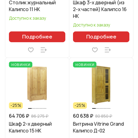
Столик журнальный
Шкаф 3-х дверный (из
Калипсо 11 НК
2-х частей) Калипсо 16
НК
Доступно к заказу
Доступно к заказу
Подробнее
Подробнее
НОВИНКИ
НОВИНКИ
-25%
-25%
64 706 ₽
60 638 ₽
86 275 ₽
80 850 ₽
Шкаф 2-х дверный
Витрина Vitrine Grand
Калипсо 15 НК
Калипсо Д-02