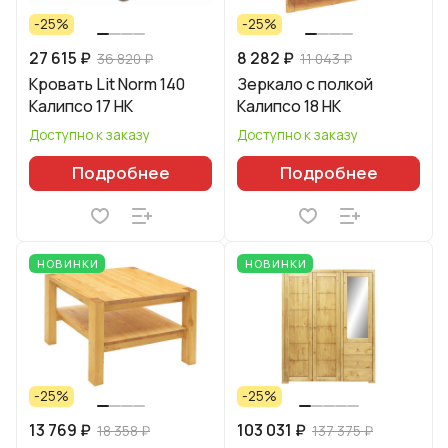
-25%
-25%
27 615 ₽
8 282 ₽
36 820 ₽
11 043 ₽
Кровать Lit Norm 140
Зеркало с полкой
Калипсо 17 НК
Калипсо 18 НК
Доступно к заказу
Доступно к заказу
Подробнее
Подробнее
НОВИНКИ
НОВИНКИ
-25%
-25%
13 769 ₽
103 031 ₽
18 358 ₽
137 375 ₽