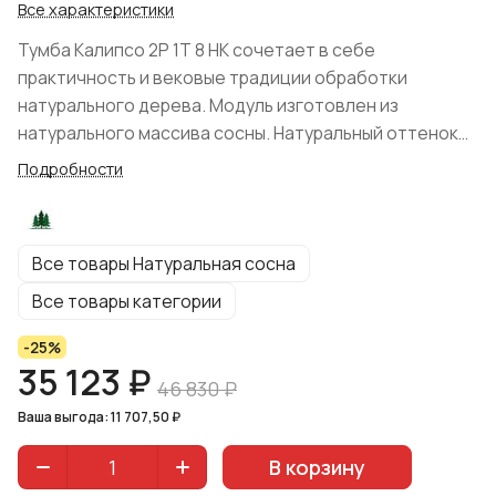
Все характеристики
Тумба Калипсо 2P 1T 8 HK сочетает в себе
практичность и вековые традиции обработки
натурального дерева. Модуль изготовлен из
натурального массива сосны. Натуральный оттенок
не оставит равнодушным ценителя экологичности,
Подробности
структура дерева четко просматривается.
Поверхность мебели обработана защитным
покрытием, что значительно продлит срок службы
Все товары Натуральная сосна
изделия. Модель поставляется в собранном виде.
Система хранения представлена одним
Все товары категории
выдвижным ящиком и двумя дверцами с полкой.
-25%
Комод предназначен для хранения одежды, белья и
35 123 ₽
других вещей. Комплектация: фурнитура, ручки
46 830 ₽
"грибок".
Ваша выгода: 11 707,50 ₽
В корзину