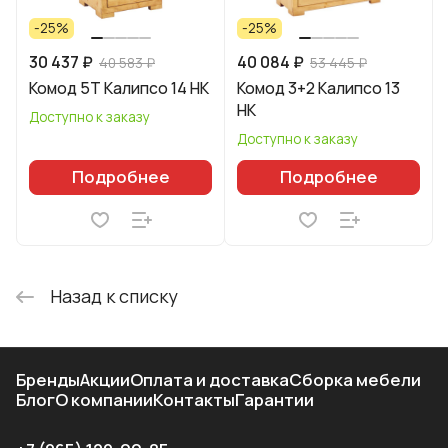
-25%
-25%
30 437 ₽
40 084 ₽
40 583 ₽
53 445 ₽
Комод 5Т Калипсо 14 НК
Комод 3+2 Калипсо 13
НК
Доступно к заказу
Доступно к заказу
Подробнее
Подробнее
Назад к списку
Бренды
Акции
Оплата и доставка
Сборка мебели
Блог
О компании
Контакты
Гарантии