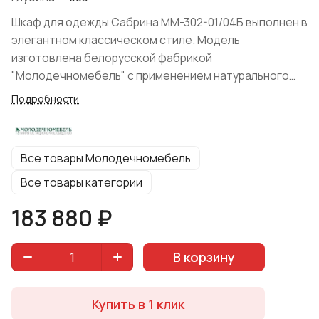
Шкаф для одежды Сабрина ММ-302-01/04Б выполнен в
элегантном классическом стиле. Модель
изготовлена белорусской фабрикой
"Молодечномебель" с применением натурального
дерева (массив ольхи и бука) в сочетании со шпоном
Подробности
бука и дуба. Модуль представлен в цвете "Альба", что
универсально подойдет к любому интерьеру спальни.
Все товары Молодечномебель
Все товары категории
183 880 ₽
В корзину
Купить в 1 клик