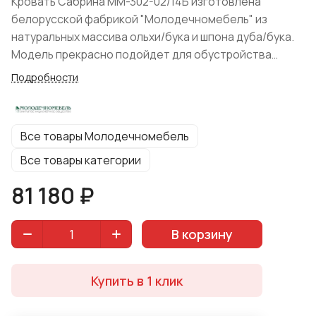
Кровать Сабрина ММ-302-02/14Б изготовлена
белорусской фабрикой "Молодечномебель" из
натуральных массива ольхи/бука и шпона дуба/бука.
Модель прекрасно подойдет для обустройства
небольших спальных комнат. Модуль с мягкой
Подробности
спинкой изголовья из роскошного бархата,
изысканный в своей реализации элемент декора,
украшающий царгу изножья придают изделию
Все товары Молодечномебель
оригинальности и индивидуальности.
Все товары категории
81 180 ₽
В корзину
Купить в 1 клик