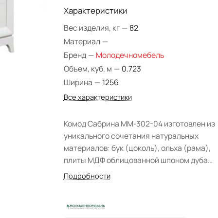
Характеристики
Вес изделия, кг
—
82
Материал
—
Бренд
—
Молодечномебель
Объем, куб. м
—
0.723
Ширина
—
1256
Все характеристики
Комод Сабрина ММ-302-04 изготовлен из
уникального сочетания натуральных
материалов: бук (цоколь), ольха (рама),
плиты МДФ облицованной шпоном дуба
(фасад), шпоном бука (крышка, стенки
Подробности
боковые). Модель выполнена в элегантно
классическом стиле, современного вида
которой придают оригинальные декорати