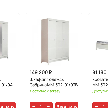
149 200 ₽
81 180
ы
Шкаф для одежды
Кроват
-01/04
Сабрина ММ-302-01/03Б
ММ-302
Доступно к заказу
Доступно
корзину
В корзину