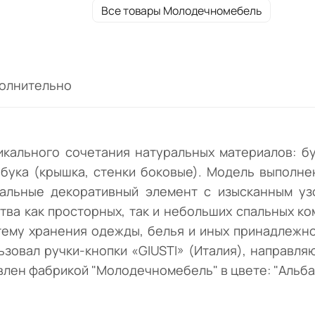
элемент с изысканным узором и фурнитур
Все товары Молодечномебель
олнительно
икального сочетания натуральных материалов: бу
бука (крышка, стенки боковые). Модель выполнен
альные декоративный элемент с изысканным уз
ва как просторных, так и небольших спальных ком
ему хранения одежды, белья и иных принадлежно
ьзовал ручки-кнопки «GIUSTI» (Италия), направ
влен фабрикой "Молодечномебель" в цвете: "Альба"