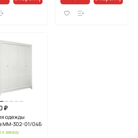
0 ₽
ля одежды
а ММ-302-01/04Б
 к заказу