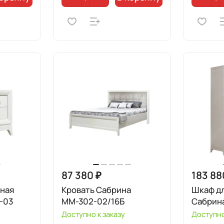
87 380 ₽
183 88
тная
Кровать Сабрина
Шкаф д
-03
ММ-302-02/16Б
Сабрин
Доступно к заказу
Доступно