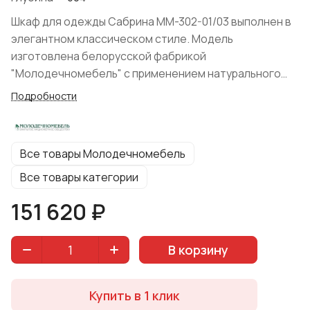
Шкаф для одежды Сабрина ММ-302-01/03 выполнен в
элегантном классическом стиле. Модель
изготовлена белорусской фабрикой
"Молодечномебель" с применением натурального
дерева (массив ольхи и бука) в сочетании со шпоном
Подробности
бука и дуба. Модуль представлен в цвете "Альба", что
универсально подойдет к любому интерьеру спальни.
Все товары Молодечномебель
Все товары категории
151 620 ₽
В корзину
Купить в 1 клик