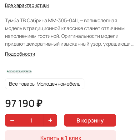
Все характеристики
Тумба ТВ Сабрина ММ-305-04Ц — великолепная
модель в традиционной классике станет отличным
наполнением гостиной. Оригинальности модели
придают декоративный изысканный узор, украшающий
фасады, изящная фурнитура. Изделие предназначено
Подробности
под телевизор. Цвет крашения "Альба".
Все товары Молодечномебель
97 190 ₽
В корзину
Купить в 1 клик