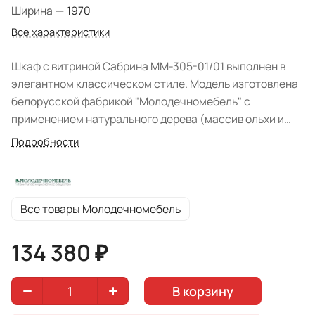
Ширина
—
1970
Все характеристики
Шкаф с витриной Сабрина ММ-305-01/01 выполнен в
элегантном классическом стиле. Модель изготовлена
белорусской фабрикой "Молодечномебель" с
применением натурального дерева (массив ольхи и
бука) в сочетании со шпоном бука и дуба. Модуль
Подробности
представлен в цвете "Альба".
Все товары Молодечномебель
134 380 ₽
В корзину