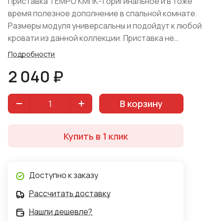
Приставка TEMPO КМПК-1 оригинальное и в тоже
время полезное дополнение в спальной комнате.
Размеры модуля универсальны и подойдут к любой
кровати из данной коллекции. Приставка не
привлекает к себе излишнее внимание, не занимает
Подробности
много места. На столешнице изделия возможно
2 040 ₽
расположить ночник и любимую книгу. Фабрика- Арка.
Материал изготовления- массив сосны с отделкой
защитным лаком. Цвет крашения: "Камыш" либо
В корзину
"Королевский орех".
Купить в 1 клик
Доступно к заказу
Рассчитать доставку
Нашли дешевле?