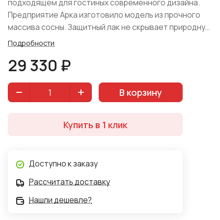
подходящем для гостиных современного дизайна.
Предприятие Арка изготовило модель из прочного
массива сосны. Защитный лак не скрывает природную
красоту древесины. Предмет мебели обладает
Подробности
простыми формами и удобной конструкций.
29 330 ₽
Внутреннее наполнение буфета представлено:
одностворчатым остекленным отделением с двумя
полками, где в целях демонстрации можно
В корзину
разместить приятные глазу аксессуары, мелочи.
Ниже расположен выдвижной ящик и глухого типа
Купить в 1 клик
отделение. Варианты крашения: элегантный "Камыш"
и благородный "Королевский орех".
Доступно к заказу
Рассчитать доставку
Нашли дешевле?