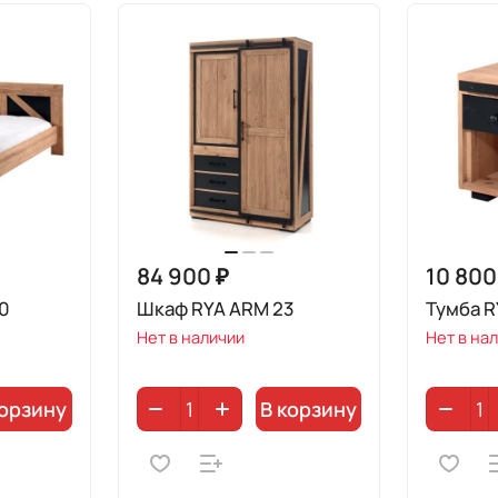
84 900 ₽
10 800
40
Шкаф RYA ARM 23
Тумба R
Нет в наличии
Нет в на
корзину
В корзину