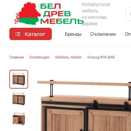
Белорусская
мебель
из массива
дерева
Каталог
Бренды
О компании
Оп
Главная
Коллекции
Мебель Yatelei
Комод RYA BAR