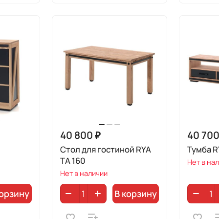
40 800 ₽
40 700
Стол для гостиной RYA
Тумба R
TA 160
Нет в на
Нет в наличии
корзину
В корзину