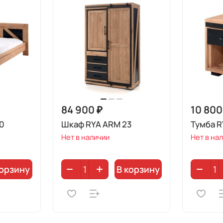
84 900 ₽
10 800
40
Шкаф RYA ARM 23
Тумба R
Нет в наличии
Нет в на
корзину
В корзину