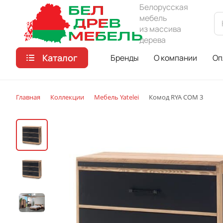
Белорусская
мебель
из массива
дерева
Каталог
Бренды
О компании
Оп
Главная
Коллекции
Мебель Yatelei
Комод RYA COM 3