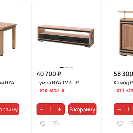
40 700 ₽
58 300
ой RYA
Тумба RYA TV 3TIR
Комод 
Нет в наличии
Нет в на
корзину
В корзину