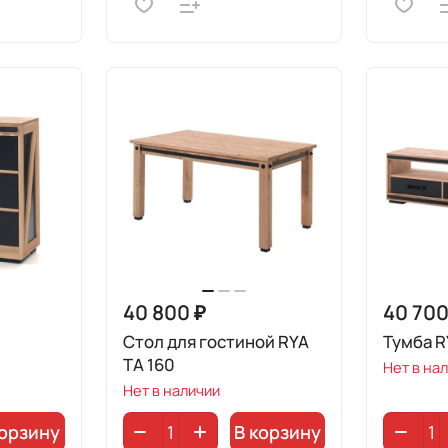
40 800 ₽
40 700
Стол для гостиной RYA
Тумба R
TA 160
Нет в на
Нет в наличии
корзину
В корзину