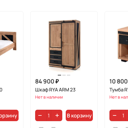
84 900 ₽
10 800
40
Шкаф RYA ARM 23
Тумба R
Нет в наличии
Нет в на
корзину
В корзину