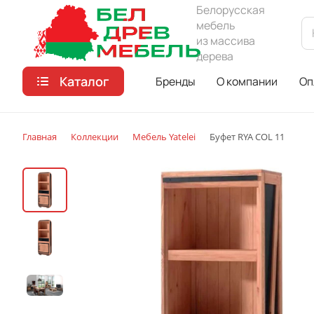
Белорусская
мебель
из массива
дерева
Каталог
Бренды
О компании
Оп
Главная
Коллекции
Мебель Yatelei
Буфет RYA COL 11