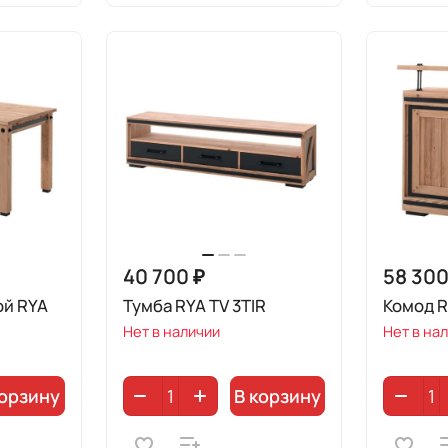
40 700 ₽
58 300
ой RYA
Тумба RYA TV 3TIR
Комод 
Нет в наличии
Нет в на
корзину
В корзину