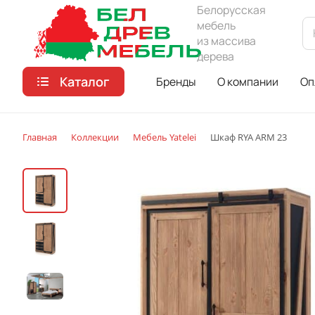
Белорусская
мебель
из массива
дерева
Каталог
Бренды
О компании
Оп
Главная
Коллекции
Мебель Yatelei
Шкаф RYA ARM 23