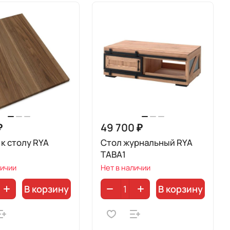
₽
49 700 ₽
 к столу RYA
Стол журнальный RYA
0
TABA1
личии
Нет в наличии
В корзину
В корзину