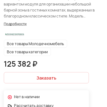
вариантом модуля для организации небольшой
барной зоны в гостиных комнатах, выдержанных в
благородном классическом стиле. Модель
отличается элегантностью и утонченным видом, что
Подробности
традиционно характерно для классического
мебельного дизайна.
Все товары Молодечномебель
Все товары категории
125 382 ₽
Заказать
Нет в наличии
Рассчитать доставку