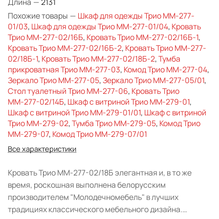
Длина
—
2131
Похожие товары
—
Шкаф для одежды Трио ММ-277-
01/03
,
Шкаф для одежды Трио ММ-277-01/04
,
Кровать
Трио ММ-277-02/16Б
,
Кровать Трио ММ-277-02/16Б-1
,
Кровать Трио ММ-277-02/16Б-2
,
Кровать Трио ММ-277-
02/18Б-1
,
Кровать Трио ММ-277-02/18Б-2
,
Тумба
прикроватная Трио ММ-277-03
,
Комод Трио ММ-277-04
,
Зеркало Трио ММ-277-05
,
Зеркало Трио ММ-277-05/01
,
Стол туалетный Трио ММ-277-06
,
Кровать Трио
ММ-277-02/14Б
,
Шкаф с витриной Трио ММ-279-01
,
Шкаф с витриной Трио ММ-279-01/01
,
Шкаф с витриной
Трио ММ-279-02
,
Тумба Трио ММ-279-05
,
Комод Трио
ММ-279-07
,
Комод Трио ММ-279-07/01
Все характеристики
Кровать Трио ММ-277-02/18Б элегантная и, в то же
время, роскошная выполнена белорусским
производителем "Молодечномебель" в лучших
традициях классического мебельного дизайна.