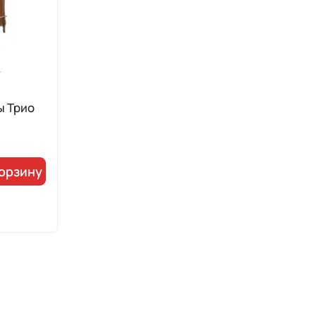
ы Трио
корзину