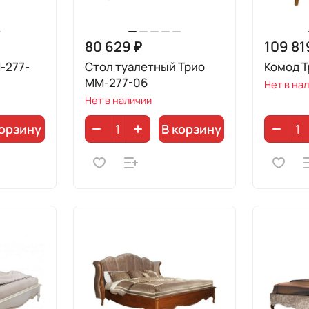
80 629 ₽
109 81
-277-
Стол туалетный Трио
Комод 
ММ-277-06
Нет в на
Нет в наличии
корзину
В корзину