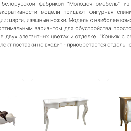
а белорусской фабрикой "Молодечномебель" из
екоративности модели придают фигурная спинк
ции: царги, изящные ножки. Модель с наиболее ко
 оптимальным вариантом для обустройства прост
в двух элегантных цветах и отделке: "Коньяк с с
плект поставки не входит - приобретается отдельно