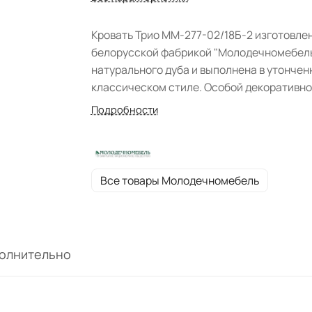
Кровать Трио ММ-277-02/18Б-2 изготовле
белорусской фабрикой "Молодечномебель
натурального дуба и выполнена в утонче
классическом стиле. Особой декоративн
модели придают фигурная спинка изголов
Подробности
обтянутая роскошным текстилем, прочие
резные элементы конструкции: царги,
изящные ножки.
Все товары Молодечномебель
олнительно