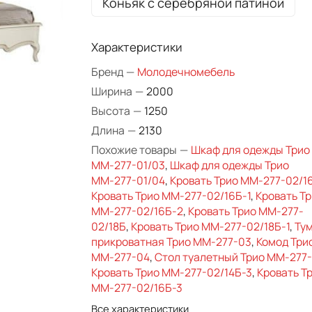
Коньяк с серебряной патиной
Характеристики
Бренд
—
Молодечномебель
Ширина
—
2000
Высота
—
1250
Длина
—
2130
Похожие товары
—
Шкаф для одежды Трио
ММ-277-01/03
,
Шкаф для одежды Трио
ММ-277-01/04
,
Кровать Трио ММ-277-02/1
Кровать Трио ММ-277-02/16Б-1
,
Кровать Т
ММ-277-02/16Б-2
,
Кровать Трио ММ-277-
02/18Б
,
Кровать Трио ММ-277-02/18Б-1
,
Ту
прикроватная Трио ММ-277-03
,
Комод Три
ММ-277-04
,
Стол туалетный Трио ММ-277
Кровать Трио ММ-277-02/14Б-3
,
Кровать Т
ММ-277-02/16Б-3
Все характеристики