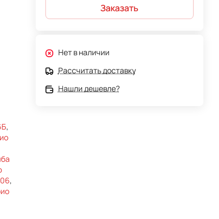
Заказать
Нет в наличии
Рассчитать доставку
Нашли дешевле?
6Б
,
рио
мба
о
-06
,
рио