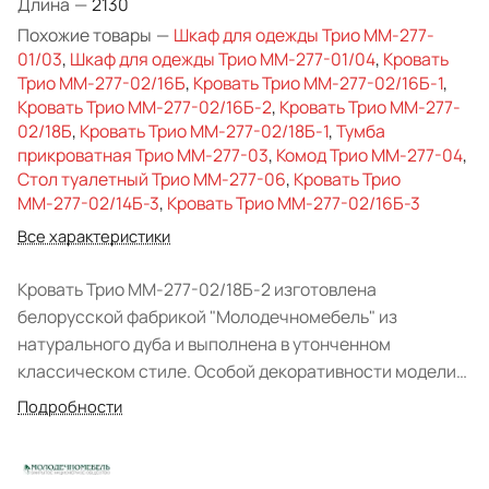
Длина
—
2130
Похожие товары
—
Шкаф для одежды Трио ММ-277-
01/03
,
Шкаф для одежды Трио ММ-277-01/04
,
Кровать
Трио ММ-277-02/16Б
,
Кровать Трио ММ-277-02/16Б-1
,
Кровать Трио ММ-277-02/16Б-2
,
Кровать Трио ММ-277-
02/18Б
,
Кровать Трио ММ-277-02/18Б-1
,
Тумба
прикроватная Трио ММ-277-03
,
Комод Трио ММ-277-04
,
Стол туалетный Трио ММ-277-06
,
Кровать Трио
ММ-277-02/14Б-3
,
Кровать Трио ММ-277-02/16Б-3
Все характеристики
Кровать Трио ММ-277-02/18Б-2 изготовлена
белорусской фабрикой "Молодечномебель" из
натурального дуба и выполнена в утонченном
классическом стиле. Особой декоративности модели
придают фигурная спинка изголовья, обтянутая
Подробности
роскошным текстилем, прочие резные элементы
конструкции: царги, изящные ножки.