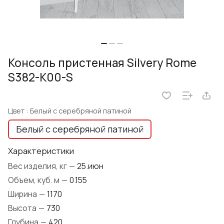
Консоль пристенная Silvery Rome
S382-K00-S
Цвет :
Белый с серебряной патиной
Белый с серебряной патиной
Характеристики
Вес изделия, кг
—
25.июн
Объем, куб. м
—
0.155
Ширина
—
1170
Высота
—
730
Глубина
—
420