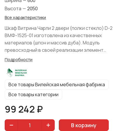
Ширина
—
600
Высота
—
2050
Все характеристики
Шкаф Витрина Чарли 2 двери (полки стекло) D-2
ВМФ-1525-01 изготовлена из качественных
материалов (шпон и массив дуба). Модуль
превосходный в своей реализации элемент
интерьера, который помимо прямого
Подробности
функционального назначения, может нести и
декоративный характер. Производитель Вилейская
мебельная фабрика представил коллекцию в
Все товары Вилейская мебельная фабрика
вариантах цвета: "Шафран", "Серый Агат, "Дуб
Оксфорд". Вид поставки: В разобранном виде.
Все товары категории
99 242 ₽
В корзину