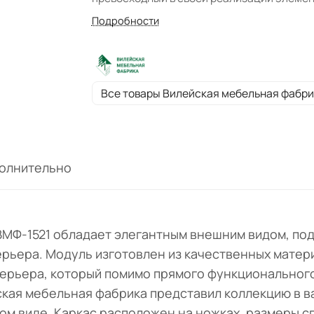
интерьера, который помимо прямого
Подробности
функционального назначения, может нест
декоративный характер. Производитель
Вилейская мебельная фабрика представи
коллекцию в вариантах цвета: "Шафран",
Все товары Вилейская мебельная фабри
"Серый Агат, "Дуб Оксфорд". Вид поставки:
разобранном виде.
олнительно
) ВМФ-1521 обладает элегантным внешним видом, п
рьера. Модуль изготовлен из качественных матер
ерьера, который помимо прямого функционального
кая мебельная фабрика представил коллекцию в ва
ном виде. Каркас расположен на ножках, размеры с