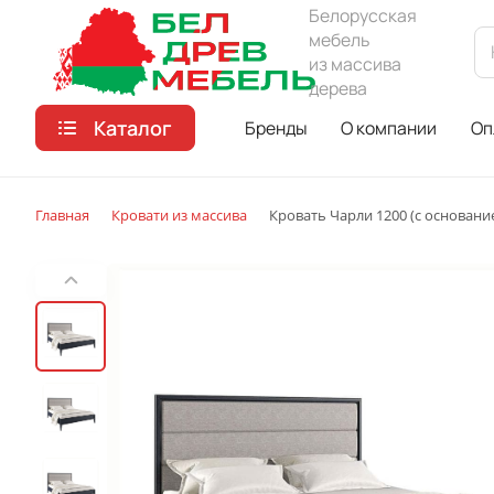
Белорусская
мебель
из массива
дерева
Каталог
Бренды
О компании
Оп
Главная
Кровати из массива
Кровать Чарли 1200 (с основани