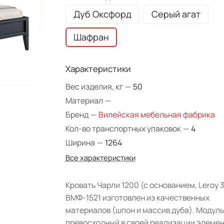
Дуб Оксфорд
Серый агат
Шафран
Характеристики
Вес изделия, кг
—
50
Материал
—
Бренд
—
Вилейская мебельная фабрика
Кол-во транспортных упаковок
—
4
Ширина
—
1264
Все характеристики
Кровать Чарли 1200 (с основанием, Leroy 
ВМФ-1521 изготовлен из качественных
материалов (шпон и массив дуба). Модуль
превосходный в своей реализации элеме