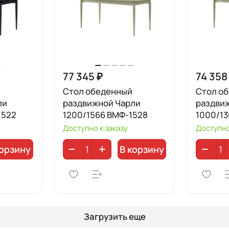
77 345 ₽
74 358
Стол обеденный
Стол о
ли
раздвижной Чарли
раздви
1522
1200/1566 ВМФ-1528
1000/13
Доступно к заказу
Доступно
корзину
В корзину
Загрузить еще