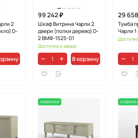
99 242 ₽
29 658
рли 2
Шкаф Витрина Чарли 2
Тумба п
кло) D-
двери (полки дерево) D-
Чарли 1
2 ВМФ-1525-01
Доступно
Доступно к заказу
корзину
В корзину
НОВИНКИ
НОВИНК