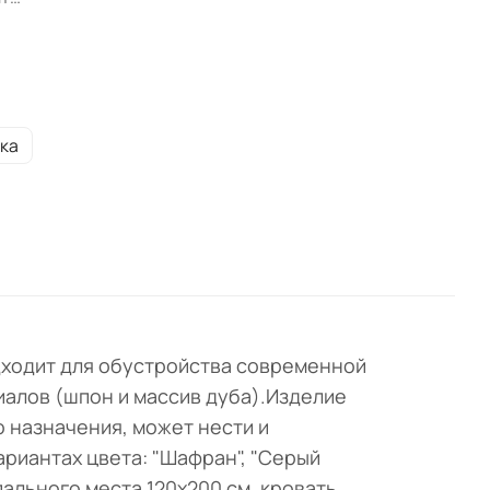
и и
л
ка
 В
одходит для обустройства современной
иалов (шпон и массив дуба).Изделие
 назначения, может нести и
риантах цвета: "Шафран", "Серый
пального места 120х200 см, кровать