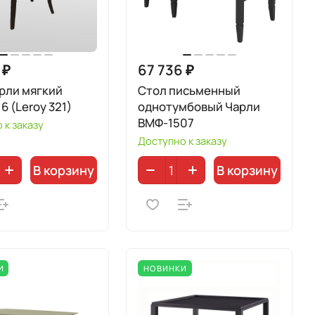
 ₽
67 736 ₽
рли мягкий
Стол письменный
6 (Leroy 321)
однотумбовый Чарли
ВМФ-1507
 к заказу
Доступно к заказу
В корзину
В корзину
И
НОВИНКИ