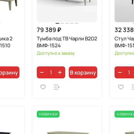
79 389 ₽
32 338
ика 2
Тумба под ТВ Чарли B2D2
Стул Ча
1510
ВМФ-1524
ВМФ-151
Доступно к заказу
Доступно
корзину
В корзину
НОВИНКИ
НОВИНК