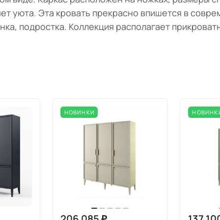
ет уюта. Эта кровать прекрасно впишется в совре
нка, подростка. Коллекция располагает прикроват
НОВИНКИ
НОВИНК
206 085 ₽
137 10