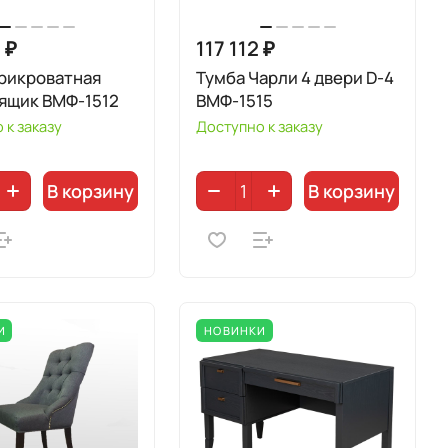
 ₽
117 112 ₽
рикроватная
Тумба Чарли 4 двери D-4
 ящик ВМФ-1512
ВМФ-1515
 к заказу
Доступно к заказу
В корзину
В корзину
И
НОВИНКИ