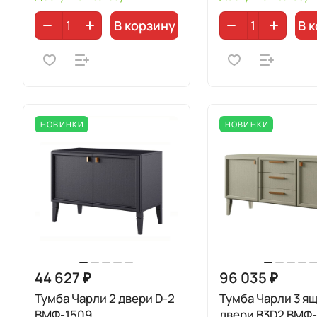
В корзину
В 
НОВИНКИ
НОВИНКИ
44 627 ₽
96 035 ₽
Тумба Чарли 2 двери D-2
Тумба Чарли 3 ящ
ВМФ-1509
двери B3D2 ВМФ-