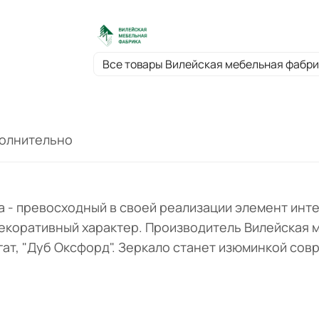
Вилейская мебельная фабрика представи
зеркало в вариантах цвета: "Шафран", "Се
Агат, "Дуб Оксфорд". Вид поставки: В
разобранном виде
Все товары Вилейская мебельная фабри
олнительно
ба - превосходный в своей реализации элемент инт
декоративный характер. Производитель Вилейская 
Агат, "Дуб Оксфорд". Зеркало станет изюминкой со