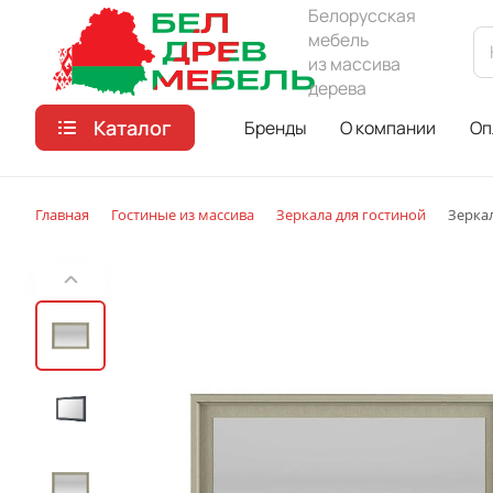
Белорусская
мебель
из массива
дерева
Каталог
Бренды
О компании
Оп
Главная
Гостиные из массива
Зеркала для гостиной
Зерка