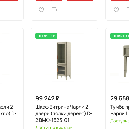
НОВИНКИ
НОВИНК
99 242 ₽
29 658
рли 2
Шкаф Витрина Чарли 2
Тумба п
кло) D-
двери (полки дерево) D-
Чарли 1
2 ВМФ-1525-01
Доступно
Доступно к заказу