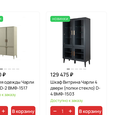
И
НОВИНКИ
0 ₽
129 475 ₽
ля одежды Чарли
Шкаф Витрина Чарли 4
 D-2 ВМФ-1517
двери (полки стекло) D-
4 ВМФ-1503
 к заказу
Доступно к заказу
В корзину
В корзину