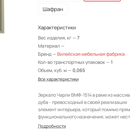
Шафран
Характеристики
Вес изделия, кг
—
7
Материал
—
Бренд
—
Вилейская мебельная фабрика
Кол-во транспортных упаковок
—
1
Объем, куб. м
—
0,065
Все характеристики
Зеркало Чарли ВМФ-1514 в раме из массив
дуба - превосходный в своей реализации
элемент интерьера, который помимо пря
функционального назначения, может нест
декоративный характер. Производитель
Подробности