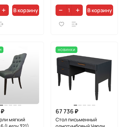
В корзину
В корзину
И
НОВИНКИ
 ₽
67 736 ₽
рли мягкий
Стол письменный
6 (Leroy 321)
однотумбовый Чарли