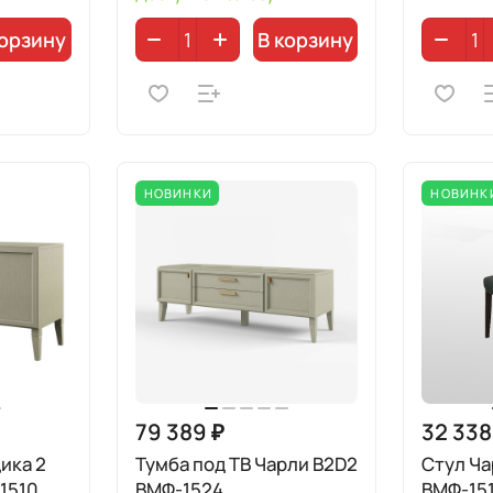
корзину
В корзину
НОВИНКИ
НОВИНК
79 389 ₽
32 338
ика 2
Тумба под ТВ Чарли B2D2
Стул Ча
1510
ВМФ-1524
ВМФ-151