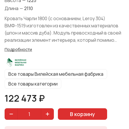
Высота
—
1225
Длина
—
2110
Кровать Чарли 1800 (с основанием, Leroy 304)
ВМФ-1519 изготовлен из качественных материалов
(шпон и массив дуба). Модуль превосходный в своей
реализации элемент интерьера, который помимо
прямого функционального назначения, может нести
Подробности
и декоративный характер. Производитель Вилейская
мебельная фабрика представил коллекцию в
вариантах цвета: "Шафран", "Серый Агат, "Дуб
Все товары Вилейская мебельная фабрика
Оксфорд". Вид поставки: В разобранном виде.
Все товары категории
122 473 ₽
В корзину