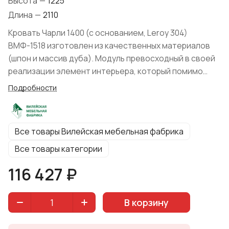
Высота
—
1225
Длина
—
2110
Кровать Чарли 1400 (с основанием, Leroy 304)
ВМФ-1518 изготовлен из качественных материалов
(шпон и массив дуба). Модуль превосходный в своей
реализации элемент интерьера, который помимо
прямого функционального назначения, может нести
Подробности
и декоративный характер. Производитель Вилейская
мебельная фабрика представил коллекцию в
вариантах цвета: "Шафран", "Серый Агат, "Дуб
Все товары Вилейская мебельная фабрика
Оксфорд". Вид поставки: В разобранном виде.
Все товары категории
116 427 ₽
В корзину