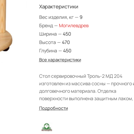
Характеристики
Вес изделия, кг
—
9
Бренд
—
Могилевдрев
Ширина
—
450
Высота
—
470
Глубина
—
450
Все характеристики
Стол сервировочный Троль-2 МД 204
изготовлен из массива сосны — прочного 
долговечного материала. Отделка
поверхности выполнена защитным лаком,
перекрывающим структуру древесины.
Подробности
Круглой формы модель — отличный
вариант для любой гостиной, интерьер
которой обустроен предметами мебели и