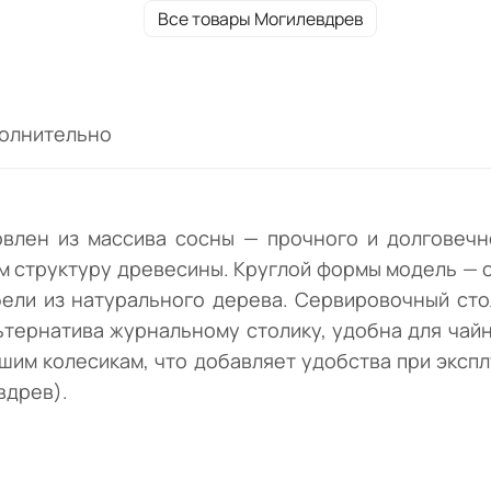
натурального дерева. Сервировочный сто
Все товары Могилевдрев
оборудован столешницей и нижней полкой
края которых скруглены. Модель —
альтернатива журнальному столику, удоб
для чайной церемонии и перемещения бл
олнительно
напитков. Элемент мобилен благодаря
небольшим колесикам, что добавляет
удобства при эксплуатации. Реализуется 
естественном светлом оттенке "Натурал
овлен из массива сосны — прочного и долговечн
сосна" (Могилевдрев).
 структуру древесины. Круглой формы модель — о
ели из натурального дерева. Сервировочный ст
льтернатива журнальному столику, удобна для ча
шим колесикам, что добавляет удобства при экспл
вдрев).