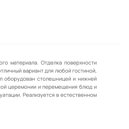
л
,
на
юд и
в
ьная
ого материала. Отделка поверхности
тличный вариант для любой гостиной,
ол оборудован столешницей и нижней
йной церемонии и перемещения блюд и
уатации. Реализуется в естественном