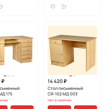
 ₽
14 420 ₽
исьменный
Стол письменный
МД 175
СЯ-102 МД 003
личии
Нет в наличии