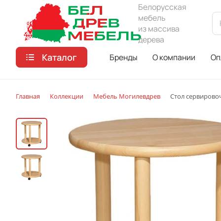
Белорусская
мебель
из массива
дерева
Каталог
Бренды
О компании
Оп
Главная
Коллекции
Мебель Могилевдрев
Стол сервирово