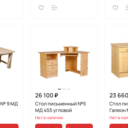
26 100 ₽
23 660
 № 9 МД
Стол письменный №5
Стол п
МД 455 угловой
Галеон 
Нет в наличии
Нет в на