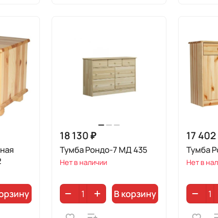
18 130 ₽
17 402
тная
Тумба Рондо-7 МД 435
Тумба Р
2
Нет в наличии
Нет в на
корзину
В корзину