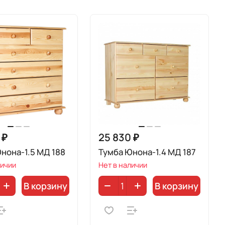
 ₽
25 830 ₽
нона-1.5 МД 188
Тумба Юнона-1.4 МД 187
личии
Нет в наличии
В корзину
В корзину