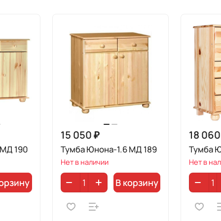
15 050 ₽
18 060
 МД 190
Тумба Юнона-1.6 МД 189
Тумба Ю
Нет в наличии
Нет в на
корзину
В корзину