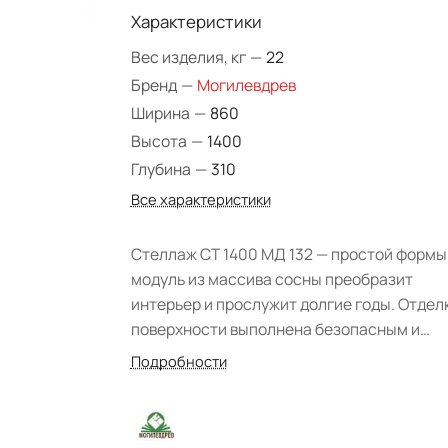
Характеристики
Вес изделия, кг
—
22
Бренд
—
Могилевдрев
Ширина
—
860
Высота
—
1400
Глубина
—
310
Все характеристики
Стеллаж СТ 1400 МД 132 — простой формы
модуль из массива сосны преобразит
интерьер и прослужит долгие годы. Отдел
поверхности выполнена безопасным и
экологически чистым лаком — это
Подробности
подчеркивает природную красоту древес
и повышает декоративные свойства пред
мебели. Отличный вариант обустройства