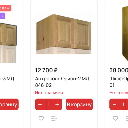
РОДАЖ
РЫ
12 700 ₽
38 000
н-3 МД
Антресоль Орион-2 МД
Шкаф О
846-02
01
Нет в наличии
Нет в на
корзину
В корзину