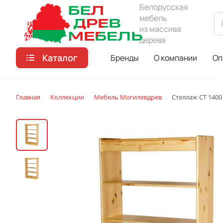
Белорусская
мебель
из массива
дерева
Каталог
Бренды
О компании
Оп
Главная
Коллекции
Мебель Могилевдрев
Стеллаж СТ 1400