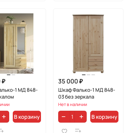
 ₽
35 000 ₽
лько-1 МД 848-
Шкаф Фалько-1 МД 848-
ркалом
03 без зеркала
личии
Нет в наличии
В корзину
В корзину