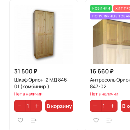
НОВИНКИ
ХИТ П
ПОПУЛЯРНЫЕ ТОВА
31 500 ₽
16 660 ₽
Шкаф Орион-2 МД 846-
Антресоль Орио
01 (комбинир.)
847-02
Нет в наличии
Нет в наличии
В корзину
В 