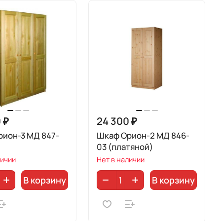
 ₽
24 300 ₽
рион-3 МД 847-
Шкаф Орион-2 МД 846-
03 (платяной)
личии
Нет в наличии
В корзину
В корзину