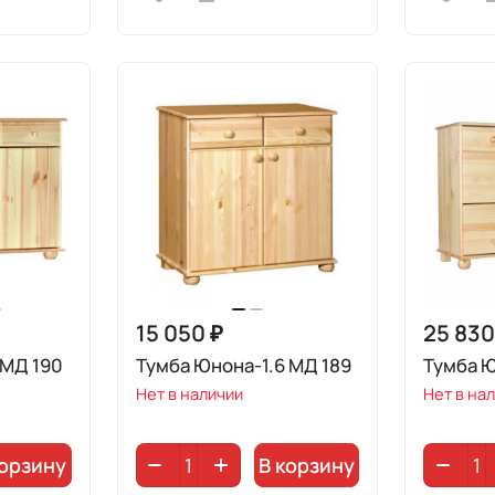
15 050 ₽
25 830
 МД 190
Тумба Юнона-1.6 МД 189
Тумба Ю
Нет в наличии
Нет в на
корзину
В корзину