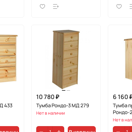
10 780 ₽
6 160 
Д 433
Тумба Рондо-3 МД 279
Тумба п
Рондо-2
Нет в наличии
Нет в на