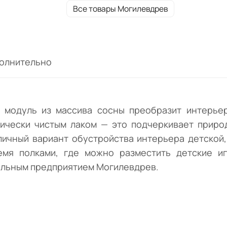
интерьера детской, гостиной или кабинет
Все товары Могилевдрев
квартиры или загородного дома. Изделие
располагает тремя полками, где можно
разместить детские игрушки, книги или
элементы декора. Реализуется в цвете
олнительно
"Натуральная сосна" мебельным
предприятием Могилевдрев.
 модуль из массива сосны преобразит интерьер
гически чистым лаком — это подчеркивает прир
ичный вариант обустройства интерьера детской,
емя полками, где можно разместить детские иг
бельным предприятием Могилевдрев.