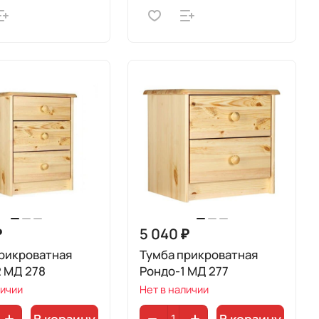
₽
5 040 ₽
рикроватная
Тумба прикроватная
 МД 278
Рондо-1 МД 277
личии
Нет в наличии