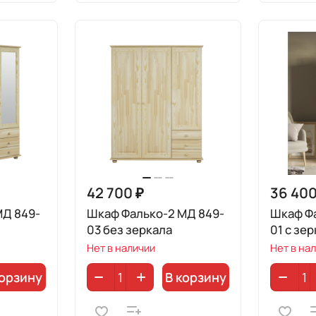
42 700 ₽
36 400
МД 849-
Шкаф Фалько-2 МД 849-
Шкаф Фа
03 без зеркала
01 с зе
Нет в наличии
Нет в на
корзину
В корзину