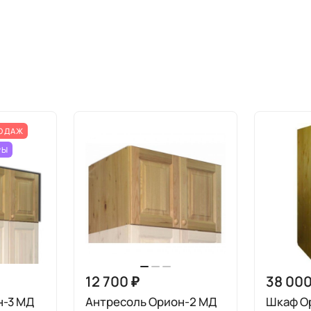
РОДАЖ
РЫ
12 700 ₽
38 000
н-3 МД
Антресоль Орион-2 МД
Шкаф О