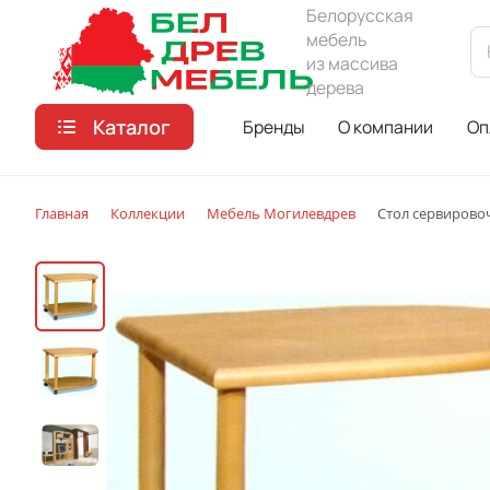
Белорусская
мебель
из массива
дерева
Каталог
Бренды
О компании
Оп
Главная
Коллекции
Мебель Могилевдрев
Стол сервирово