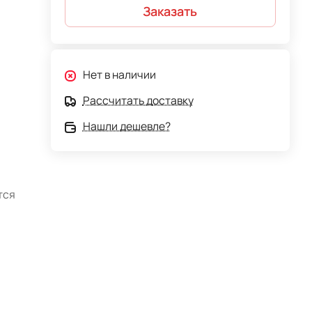
Заказать
Нет в наличии
Рассчитать доставку
Нашли дешевле?
тся
бой
ой