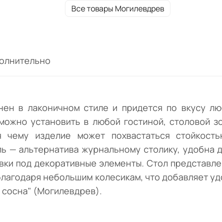
похвастаться стойкостью к механически
Все товары Могилевдрев
повреждениям и долговечностью.
Ассиметричной формы модель —
альтернатива журнальному столику, удоб
для чайной церемонии и перемещения бл
олнительно
напитков, выступает в качестве подставки
декоративные элементы. Стол представл
столешницей и нижней полкой, края кото
скруглены. Предмет мебели мобилен
нен в лаконичном стиле и придется по вкусу лю
благодаря небольшим колесикам, что
можно установить в любой гостиной, столовой зо
добавляет удобства при эксплуатации.
я чему изделие может похвастаться стойкост
Реализуется в естественном светлом отт
ь — альтернатива журнальному столику, удобна 
"Натуральная сосна" (Могилевдрев).
авки под декоративные элементы. Стол представле
лагодаря небольшим колесикам, что добавляет удо
 сосна" (Могилевдрев).