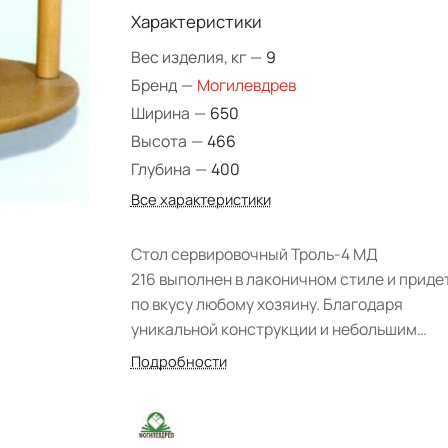
Характеристики
Вес изделия, кг
—
9
Бренд
—
Могилевдрев
Ширина
—
650
Высота
—
466
Глубина
—
400
Все характеристики
Стол сервировочный Троль-4 МД
216 выполнен в лаконичном стиле и приде
по вкусу любому хозяину. Благодаря
уникальной конструкции и небольшим
габаритам модуль можно установить в лю
Подробности
гостиной, столовой зоне или кухне. Основ
для создания изделия послужил массив
сосны, благодаря чему изделие может