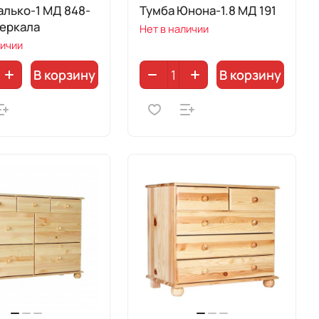
лько-1 МД 848-
Тумба Юнона-1.8 МД 191
зеркала
Нет в наличии
личии
В корзину
В корзину