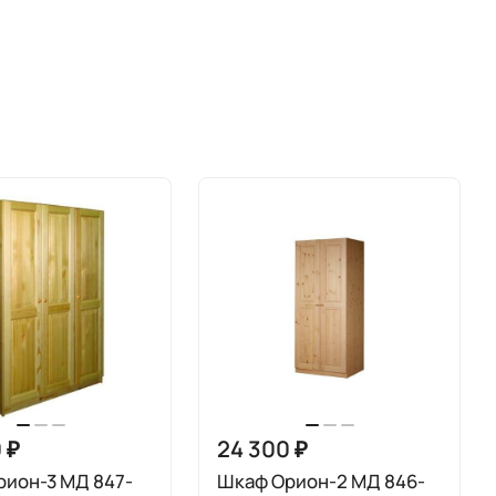
 ₽
24 300 ₽
рион-3 МД 847-
Шкаф Орион-2 МД 846-