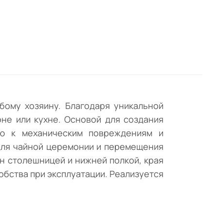
м
на
юд и
 под
ен
рых
бому хозяину. Благодаря уникальной
не или кухне. Основой для создания
ью к механическим повреждениям и
енке
для чайной церемонии и перемещения
н столешницей и нижней полкой, края
бства при эксплуатации. Реализуется