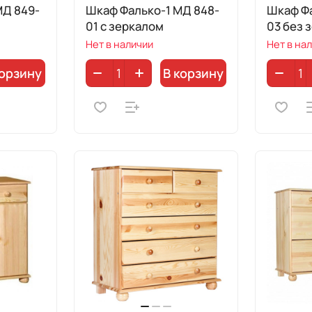
МД 849-
Шкаф Фалько-1 МД 848-
Шкаф Фа
01 с зеркалом
03 без 
Нет в наличии
Нет в на
корзину
В корзину