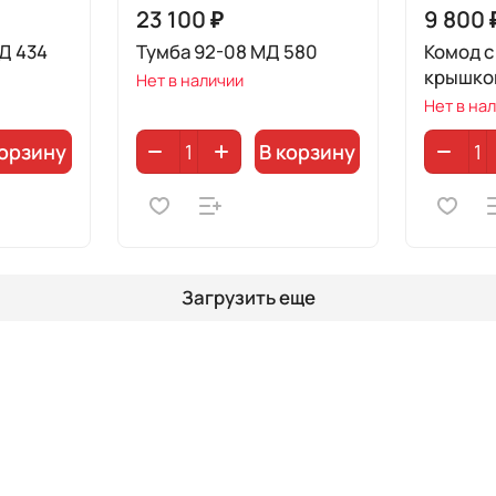
23 100 ₽
9 800 
Д 434
Тумба 92-08 МД 580
Комод с
крышко
Нет в наличии
Нет в на
корзину
В корзину
Загрузить еще