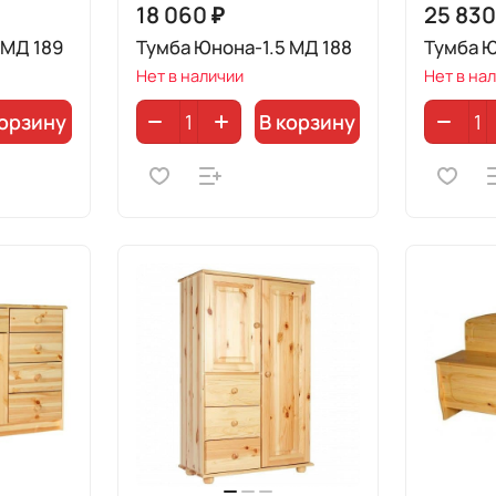
18 060 ₽
25 830
 МД 189
Тумба Юнона-1.5 МД 188
Тумба Ю
Нет в наличии
Нет в на
корзину
В корзину