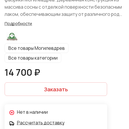
массива сосны с отделкой поверхности безопасным
лаком, обеспечивающим защиту от различного рода
воздействий. Классическая модель отличается
Подробности
эффектным видом, размерами, практичностью и
функциональностью. Пять поперечных полок
предоставляют место для хранения различных
Все товары Могилевдрев
вещей, начиная от книг и документации, заканчивая
предметами декора. Специалисты предлагают
Все товары категории
изделие в оттенке "Натуральная сосна".
14 700 ₽
Заказать
Нет в наличии
Рассчитать доставку