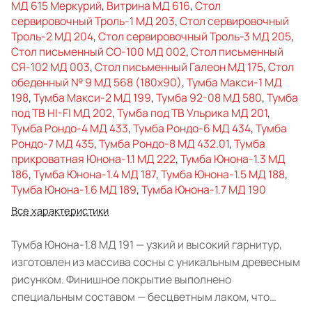
МД 615 Меркурий
,
Витрина МД 616
,
Стол
сервировочный Троль-1 МД 203
,
Стол сервировочный
Троль-2 МД 204
,
Стол сервировочный Троль-3 МД 205
,
Стол письменный СО-100 МД 002
,
Стол письменный
СЯ-102 МД 003
,
Стол письменный Галеон МД 175
,
Стол
обеденный № 9 МД 568 (180х90)
,
Тумба Макси-1 МД
198
,
Тумба Макси-2 МД 199
,
Тумба 92-08 МД 580
,
Тумба
под ТВ HI-FI МД 202
,
Тумба под ТВ Ульрика МД 201
,
Тумба Рондо-4 МД 433
,
Тумба Рондо-6 МД 434
,
Тумба
Рондо-7 МД 435
,
Тумба Рондо-8 МД 432.01
,
Тумба
прикроватная Юнона-1.1 МД 222
,
Тумба Юнона-1.3 МД
186
,
Тумба Юнона-1.4 МД 187
,
Тумба Юнона-1.5 МД 188
,
Тумба Юнона-1.6 МД 189
,
Тумба Юнона-1.7 МД 190
Все характеристики
Тумба Юнона-1.8 МД 191 — узкий и высокий гарнитур,
изготовлен из массива сосны с уникальным древесным
рисунком. Финишное покрытие выполнено
специальным составом — бесцветным лаком, что