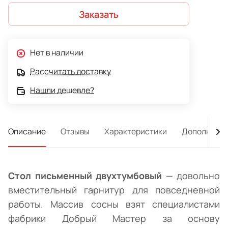
пр. Профилированная филёнка на фасадах ящиков или
Заказать
дверей выступает декоративным элементом.
Прочности и устойчивости конструкции добавляет
перемычка, соединяющая тумбы между собой.
Цветовое исполнение — "Натуральная сосна". Выбор
Нет в наличии
предмета мебели зависит от предпочтений
Рассчитать доставку
владельцев: только с ящиками, только с тумбами за
Нашли дешевле?
глухими распашными дверями или комбинированные
варианты (тумбы и выдвижные ящики).
Описание
Отзывы
Характеристики
Дополнител
Стол письменный двухтумбовый
— довольно
вместительный гарнитур для повседневной
работы. Массив сосны взят специалистами
фабрики Добрый Мастер за основу