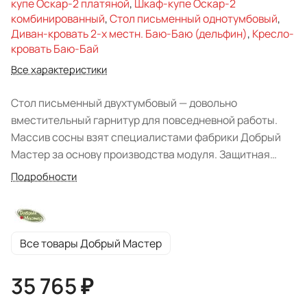
купе Оскар-2 платяной
,
Шкаф-купе Оскар-2
комбинированный
,
Стол письменный однотумбовый
,
Диван-кровать 2-х местн. Баю-Баю (дельфин)
,
Кресло-
кровать Баю-Бай
Все характеристики
Стол письменный двухтумбовый — довольно
вместительный гарнитур для повседневной работы.
Массив сосны взят специалистами фабрики Добрый
Мастер за основу производства модуля. Защитная
отделка поверхности выполнена прозрачным лаком, не
Подробности
перекрывающим структуру древесины. Классический
вариант востребован для детских комнат или
домашних рабочих кабинетов. Опорой прямоугольной
столешницы выступают две тумбы, расположенные по
Все товары Добрый Мастер
обе стороны. В ящиках можно хранить различные
канцелярские мелочи, а на полках за глухими
35 765 ₽
распашными дверями — документы, бумагу, тетради и