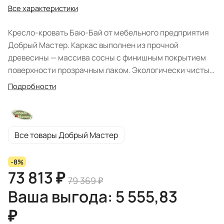
Все характеристики
Кресло-кровать Баю-Бай от мебельного предприятия
Добрый Мастер. Каркас выполнен из прочной
древесины — массива сосны с финишным покрытием
поверхности прозрачным лаком. Экологически чистый
материал по достоинству оценят любители
Подробности
натуральной мебели. Деревянная конструкция с
широкими подлокотниками дополнена мягким
элементом со съемной подушкой под спину (из
профильного поролона) и сиденьем с размерами
Все товары Добрый Мастер
700х735 мм, располагающими местом для одной
персоны. Модуль отлично впишется в любое
-8%
помещение: гостиную, спальную или детскую комнаты.
73 813 ₽
79 369 ₽
Модель трансформируется с помощью механизма Луш
Ваша выгода: 5 555,83
в удобную кровать со спальным местом 1950х700 мм,
которое выкатывается из-под сиденья. Торцы и углы
₽
изделия скруглены. Реализуется мебельным