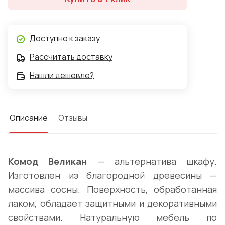
"Натуральная сосна" производства мебельной
фабрики Добрый Мастер.
Доступно к заказу
Рассчитать доставку
Нашли дешевле?
Описание
Отзывы
Комод Великан
— альтернатива шкафу.
Изготовлен из благородной древесины —
массива сосны. Поверхность, обработанная
лаком, обладает защитными и декоративными
свойствами. Натуральную мебель по