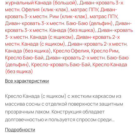
журнальный Канада (большой)
,
Диван-кровать 3-х
местн. Офелия (клик-клак), матрас ППУ
,
Диван-
кровать 3-х местн. Рим (клик-клак), матрас ППУ
,
Диван-кровать 3-х местн. Баю-Баю (дельфин)
,
Диван-
кровать 3-х местн. Канада (без ящика)
,
Диван-кровать
3-х местн. Канада (с ящиком)
,
Диван-кровать 2-х
местн. Канада (с ящиком)
,
Диван-кровать 2-х местн.
Канада (без ящика)
,
Кресло Офелия
,
Кресло Рим
,
Кресло Баю-Бай
,
Диван-кровать 2-х местн. Баю-Баю
(дельфин)
,
Кресло-кровать Баю-Бай
,
Кресло Канада
(без ящика)
Все характеристики
Кресло Канада (с ящиком) с жестким каркасом из
массива сосны с отделкой поверхности защитным
прозрачным лаком. Конструкция обладает
долговечностью и пользуется спросом среди
ценителей простой и натуральной мебели. Изделие
Подробности
предназначено для обустройства дачных гостиных,