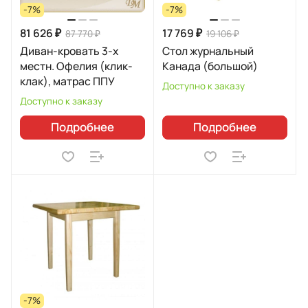
-7%
-7%
81 626 ₽
17 769 ₽
87 770 ₽
19 106 ₽
Диван-кровать 3-х
Стол журнальный
местн. Офелия (клик-
Канада (большой)
клак), матрас ППУ
Доступно к заказу
Доступно к заказу
Подробнее
Подробнее
-7%