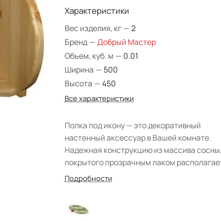
Характеристики
Вес изделия, кг
—
2
Бренд
—
Добрый Мастер
Объем, куб. м
—
0.01
Ширина
—
500
Высота
—
450
Все характеристики
Полка под икону — это декоративный
настенный аксессуар в Вашей комнате.
Надежная конструкцию из массива сосны
покрытого прозрачным лаком располагае
местом, где можно разметить образа и ик
Подробности
красном углу дома. Благодаря тому, что п
навешивается на стену, она не займет мн
места в комнате. Отличное решение для