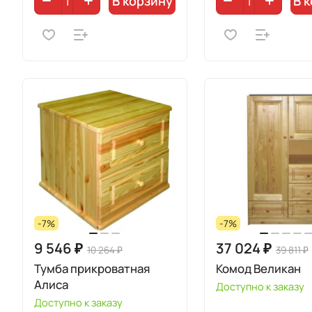
В корзину
В 
-7%
-7%
9 546 ₽
37 024 ₽
10 264 ₽
39 811 ₽
Тумба прикроватная
Комод Великан
Алиса
Доступно к заказу
Доступно к заказу