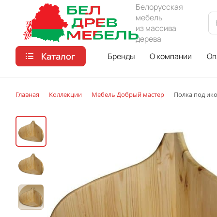
Белорусская
мебель
из массива
дерева
Каталог
Бренды
О компании
Оп
Главная
Коллекции
Мебель Добрый мастер
Полка под ик