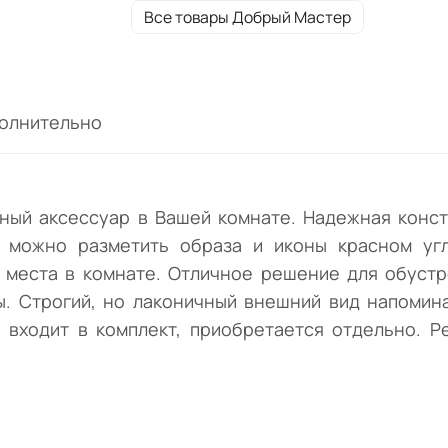
обустройства интерьера, где все предмет
Все товары Добрый Мастер
мебели выполнены из натуральной
древесины. Строгий, но лаконичный внеш
вид напоминает форму луковицы. Все края
углы скруглены. Крепеж для монтажа на с
олнительно
не входит в комплект, приобретается
отдельно. Реализуется мебельным
предприятием Добрый Мастер в цвете
"Натуральная сосна".
ный аксессуар в Вашей комнате. Надежная конст
 можно разметить образа и иконы красном угл
о места в комнате. Отличное решение для обустр
. Строгий, но лаконичный внешний вид напомина
 входит в комплект, приобретается отдельно. 