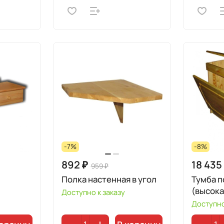
-7%
-8%
892 ₽
18 435
959 ₽
Полка настенная в угол
Тумба п
(высока
Доступно к заказу
Доступно