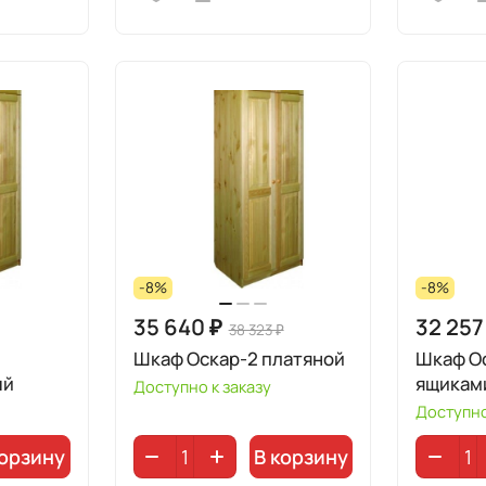
-8%
-8%
35 640 ₽
32 257
38 323 ₽
Шкаф Оскар-2 платяной
Шкаф Ос
ый
ящикам
Доступно к заказу
Доступно
корзину
В корзину