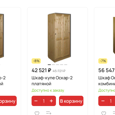
-8%
-7%
42 521 ₽
56 547
45 721 ₽
р-2
Шкаф-купе Оскар-2
Шкаф О
ый
платяной
комбин
Доступно к заказу
Доступно
корзину
В корзину