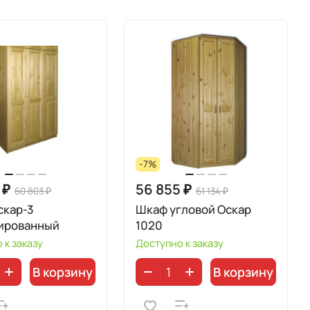
-7%
 ₽
56 855 ₽
60 803 ₽
61 134 ₽
скар-3
Шкаф угловой Оскар
ированный
1020
 к заказу
Доступно к заказу
В корзину
В корзину