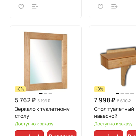
-8%
-8%
5 762 ₽
7 998 ₽
6 196 ₽
8 600 ₽
Зеркало к туалетному
Стол туалетный
столу
навесной
Доступно к заказу
Доступно к заказу