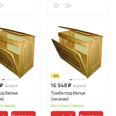
-8%
 ₽
16 948 ₽
19 823 ₽
18 224 ₽
од белье
Тумба под белье
я)
(низкая)
 к заказу
Доступно к заказу