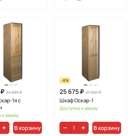
-8%
 ₽
25 675 ₽
34 685 ₽
27 607 ₽
кар-1я с
Шкаф Оскар-1
и
Доступно к заказу
 к заказу
В корзину
В корзину