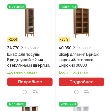
НОВИНКИ
НОВИНКИ
-25%
-25%
34 770 ₽
40 950 ₽
46 360 ₽
54 600 ₽
Шкаф для посуды
Шкаф для книг Бридж
Бридж узкий с 2-мя
широкий/стеллаж
стеклянными дверями
широкий 90000
92200
Доступно к заказу
Доступно к заказу
Подробнее
Подробнее
НОВИНКИ
НОВИНКИ