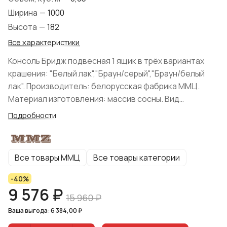
Ширина
—
1000
Высота
—
182
Все характеристики
Консоль Бридж подвесная 1 ящик в трёх вариантах
крашения: "Белый лак","Браун/серый","Браун/белый
лак". Производитель: белорусская фабрика ММЦ.
Материал изготовления: массив сосны. Вид
поставки: В разобранном виде.
Подробности
Все товары ММЦ
Все товары категории
-40%
9 576 ₽
15 960 ₽
Ваша выгода: 6 384,00 ₽