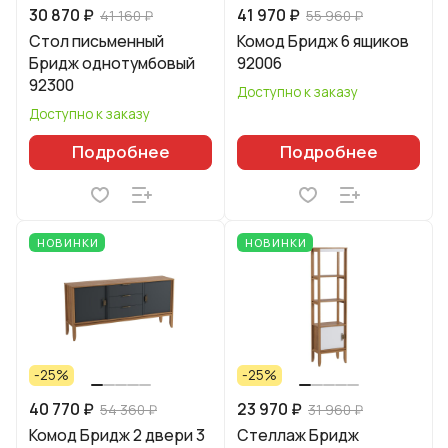
30 870 ₽
41 970 ₽
41 160 ₽
55 960 ₽
Стол письменный
Комод Бридж 6 ящиков
Бридж однотумбовый
92006
92300
Доступно к заказу
Доступно к заказу
Подробнее
Подробнее
НОВИНКИ
НОВИНКИ
-25%
-25%
40 770 ₽
23 970 ₽
54 360 ₽
31 960 ₽
Комод Бридж 2 двери 3
Стеллаж Бридж