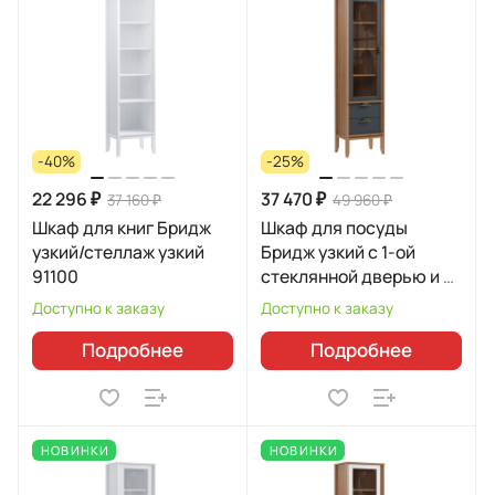
-40%
-25%
22 296 ₽
37 470 ₽
37 160 ₽
49 960 ₽
Шкаф для книг Бридж
Шкаф для посуды
узкий/стеллаж узкий
Бридж узкий с 1-ой
91100
стеклянной дверью и 2-
мя ящиками 96102
Доступно к заказу
Доступно к заказу
Подробнее
Подробнее
НОВИНКИ
НОВИНКИ