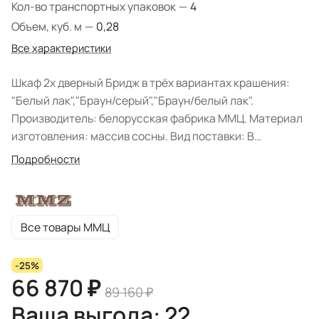
Кол-во транспортных упаковок
—
4
Объем, куб. м
—
0,28
Все характеристики
Шкаф 2х дверный Бридж в трёх вариантах крашения:
"Белый лак","Браун/серый","Браун/белый лак".
Производитель: белорусская фабрика ММЦ. Материал
изготовления: массив сосны. Вид поставки: В
разобранном виде.
Подробности
Все товары ММЦ
-25%
66 870 ₽
89 160 ₽
Ваша выгода: 22