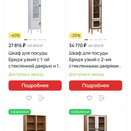
-40%
-25%
27 816 ₽
34 770 ₽
46 360 ₽
46 360 ₽
Шкаф для посуды
Шкаф для посуды
Бридж узкий с 1-ой
Бридж узкий с 2-мя
стеклянной дверью и 1
стеклянными дверями
глухой дверью 91110
92200
Доступно к заказу
Доступно к заказу
Подробнее
Подробнее
НОВИНКИ
НОВИНКИ