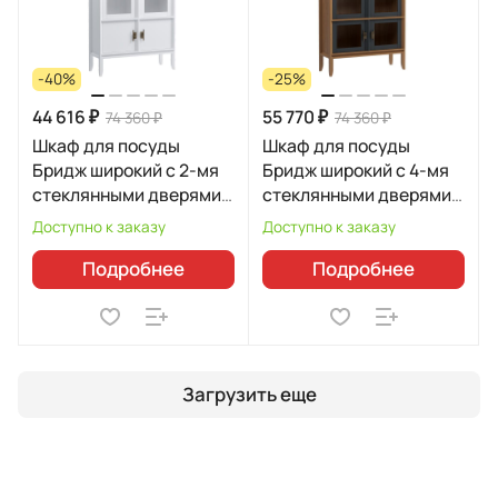
-40%
-25%
44 616 ₽
55 770 ₽
74 360 ₽
74 360 ₽
Шкаф для посуды
Шкаф для посуды
Бридж широкий с 2-мя
Бридж широкий с 4-мя
стеклянными дверями и
стеклянными дверями
2-мя глухими дверями
96400
Доступно к заказу
Доступно к заказу
91220
Подробнее
Подробнее
Загрузить еще