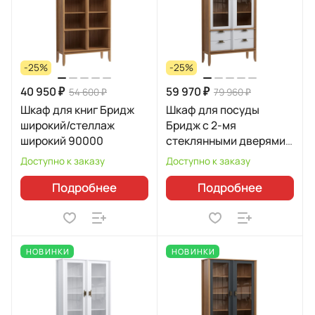
-25%
-25%
40 950 ₽
59 970 ₽
54 600 ₽
79 960 ₽
Шкаф для книг Бридж
Шкаф для посуды
широкий/стеллаж
Бридж с 2-мя
широкий 90000
стеклянными дверями и
4-мя ящиками 92204
Доступно к заказу
Доступно к заказу
Подробнее
Подробнее
НОВИНКИ
НОВИНКИ