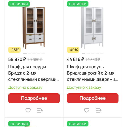
НОВИНКИ
НОВИНКИ
-25%
-40%
59 970 ₽
44 616 ₽
79 960 ₽
74 360 ₽
Шкаф для посуды
Шкаф для посуды
Бридж с 2-мя
Бридж широкий с 2-мя
стеклянными дверями и
стеклянными дверями и
4-мя ящиками 92204
2-мя глухими дверями
Доступно к заказу
Доступно к заказу
91220
Подробнее
Подробнее
НОВИНКИ
НОВИНКИ