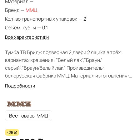
Материал
—
Бренд
—
ММЦ
Кол-во транспортных упаковок
—
2
Объем, куб. м
—
0,1
Все характеристики
Тумба ТВ Бридж подвесная 2 двери 2 ящика в трёх
вариантах крашения: "Белый лак","Браун/
серый","Браун/белый лак". Производитель:
белорусская фабрика ММЦ. Материал изготовления:
массив сосны. Вид поставки: В разобранном виде.
Подробности
Все товары ММЦ
-25%