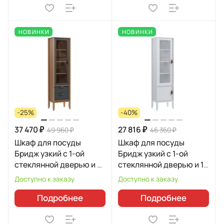
НОВИНКИ
НОВИНКИ
-25%
-40%
37 470 ₽
27 816 ₽
49 960 ₽
46 360 ₽
Шкаф для посуды
Шкаф для посуды
Бридж узкий с 1-ой
Бридж узкий с 1-ой
стеклянной дверью и 2-
стеклянной дверью и 1
мя ящиками 96102
глухой дверью 91110
Доступно к заказу
Доступно к заказу
Подробнее
Подробнее