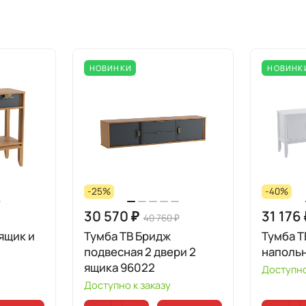
НОВИНКИ
НОВИНК
-25%
-40%
30 570 ₽
31 176
40 760 ₽
ящик и
Тумба ТВ Бридж
Тумба Т
подвесная 2 двери 2
напольн
ящика 96022
Доступно
Доступно к заказу