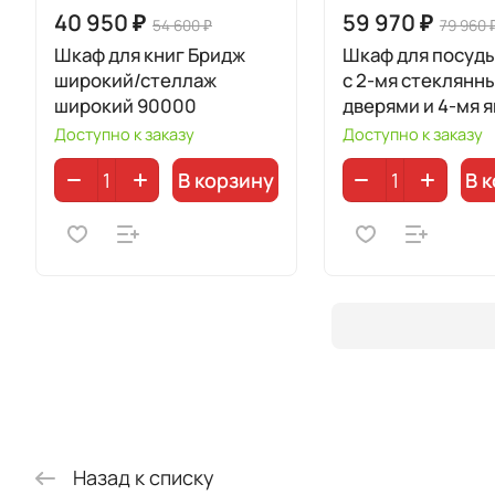
40 950 ₽
59 970 ₽
54 600 ₽
79 960 
Шкаф для книг Бридж
Шкаф для посуд
широкий/стеллаж
с 2-мя стеклянн
широкий 90000
дверями и 4-мя 
92204
Доступно к заказу
Доступно к заказу
В корзину
В 
Назад к списку