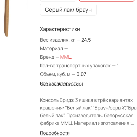
Серый лак/ браун
Характеристики
Вес изделия, кг
—
24,5
Материал
—
Бренд
—
ММЦ
Кол-во транспортных упаковок
—
1
Объем, куб. м
—
0,07
Все характеристики
Консоль Бридж 3 ящика в трёх вариантах
крашения: "Белый лак","Браун/серый","Бра
белый лак". Производитель: белорусская
фабрика ММЦ. Материал изготовления:
массив сосны. Вид поставки: В разобранн
Подробности