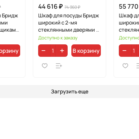
44 616 ₽
55 770
₽
74 360 ₽
ы Бридж
Шкаф для посуды Бридж
Шкаф д
ыми
широкий с 2-мя
широкий
ящиками
стеклянными дверями и
стекля
2-мя глухими дверями
96400
Доступно к заказу
Доступно
91220
корзину
В корзину
Загрузить еще