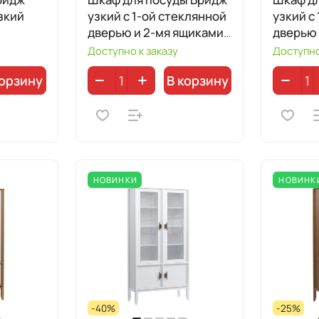
зкий
узкий с 1-ой стеклянной
узкий с
дверью и 2-мя ящиками
дверью 
96102
дверью 
Доступно к заказу
Доступно
корзину
В корзину
НОВИНКИ
НОВИНК
-40%
-25%