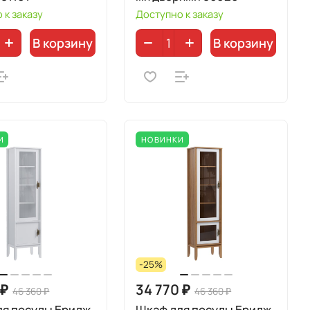
 к заказу
Доступно к заказу
В корзину
В корзину
И
НОВИНКИ
-25%
 ₽
34 770 ₽
46 360 ₽
46 360 ₽
ля посуды Бридж
Шкаф для посуды Бридж