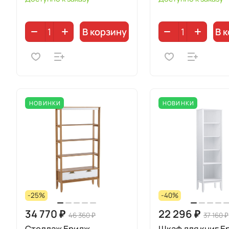
В корзину
В 
НОВИНКИ
НОВИНКИ
-25%
-40%
34 770 ₽
22 296 ₽
46 360 ₽
37 160 ₽
Стеллаж Бридж
Шкаф для книг Б