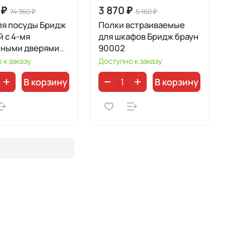
 ₽
3 870 ₽
74 360 ₽
5 160 ₽
ля посуды Бридж
Полки встраиваемые
 с 4-мя
для шкафов Бридж браун
нными дверями
90002
 к заказу
Доступно к заказу
В корзину
В корзину