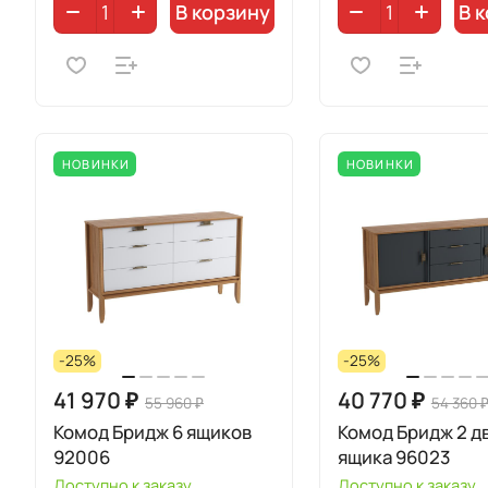
В корзину
В 
НОВИНКИ
НОВИНКИ
-25%
-25%
41 970 ₽
40 770 ₽
55 960 ₽
54 360 
Комод Бридж 6 ящиков
Комод Бридж 2 д
92006
ящика 96023
Доступно к заказу
Доступно к заказу