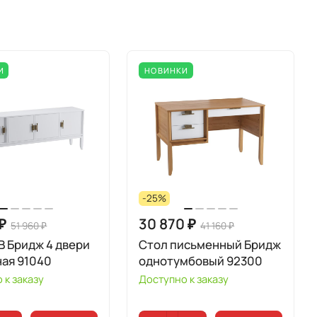
И
НОВИНКИ
-25%
 ₽
30 870 ₽
51 960 ₽
41 160 ₽
В Бридж 4 двери
Стол письменный Бридж
ая 91040
однотумбовый 92300
 к заказу
Доступно к заказу