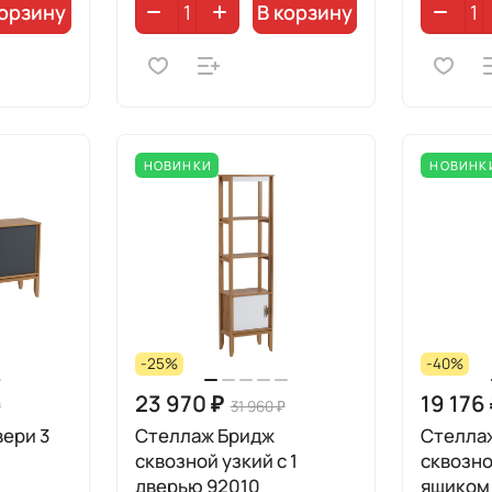
корзину
В корзину
НОВИНКИ
НОВИНК
-25%
-40%
23 970 ₽
19 176
₽
31 960 ₽
вери 3
Стеллаж Бридж
Стелла
сквозной узкий с 1
сквозно
дверью 92010
ящиком 