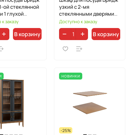
 1-ой стеклянной
узкий с 2-мя
и 1 глухой
стеклянными дверями
91110
92200
 к заказу
Доступно к заказу
В корзину
В корзину
И
НОВИНКИ
-25%