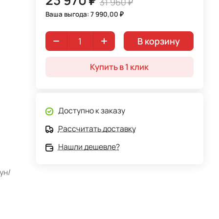
31 960 ₽
Ваша выгода: 7 990,00 ₽
В корзину
Купить в 1 клик
Доступно к заказу
Рассчитать доставку
Нашли дешевле?
ун/
ом