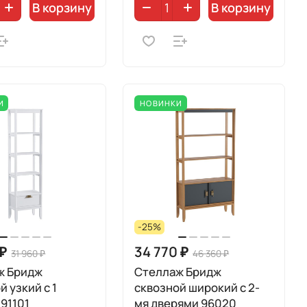
В корзину
В корзину
И
НОВИНКИ
-25%
 ₽
34 770 ₽
31 960 ₽
46 360 ₽
ж Бридж
Стеллаж Бридж
й узкий с 1
сквозной широкий с 2-
91101
мя дверями 96020