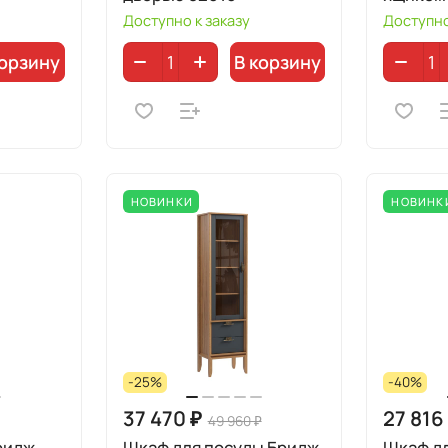
Доступно к заказу
Доступно
корзину
В корзину
НОВИНКИ
НОВИНК
-25%
-40%
37 470 ₽
27 816
49 960 ₽
ридж
Шкаф для посуды Бридж
Шкаф д