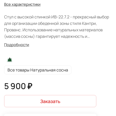
Все характеристики
Стул с высокой спинкой ИВ-22.7.2 - прекрасный выбор
для организации обеденной зоны стиля Кантри,
Прованс. Использование натуральных материалов
(массив сосны) гарантирует надежность и
безопасность изделия. Модель с вогнутой спинкой и
Подробности
жестким сиденьем располагает поперечной нижней
проногой, что дает дополнительную прочность, но при
этом позволяет убрать ноги под стул. Вы можете
выбрать стол из данной коллекции для создания
Все товары Натуральная сосна
необходимого ансамбля. Белорусская фабрика
представила мебель в цвете: "Натуральная сосна".
5 900 ₽
Завершает образ декорирование спинки отверстием в
форме сердца.
Заказать