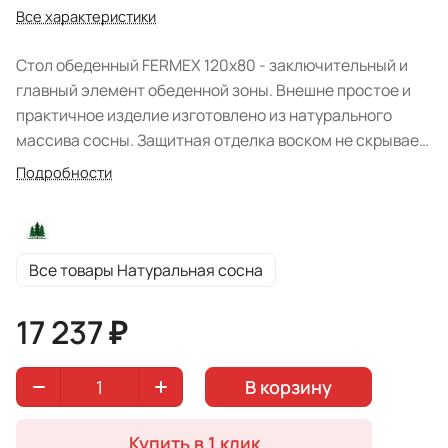
Все характеристики
Стол обеденный FERMEX 120x80 - заключительный и
главный элемент обеденной зоны. Внешне простое и
практичное изделие изготовлено из натурального
массива сосны. Защитная отделка воском не скрывает
природную красоту древесины. Материал отличается
Подробности
прочностью и экологичностью, благодаря чему срок
эксплуатации будет достаточно большим. Модель с
легкостью впишется в различный интерьер, а
отсутствие декора не привлекает излишнее внимание.
Все товары Натуральная сосна
Конструкция обладает надежностью за счет
массивных ножек и удобной прямоугольной
17 237 ₽
столешницы. Реализация в цвете: "Натуральная
сосна".
В корзину
Купить в 1 клик