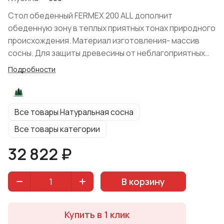
Стол обеденный FERMEX 200 ALL дополнит
обеденную зону в теплых приятных тонах природного
происхождения. Материал изготовления- массив
сосны. Для защиты древесины от неблагоприятных
воздействий, поверхность покрыта воском. Модель
Подробности
выполнена в стиле Кантри и подойдет для
обустройства загородного дома. Естественный
цвет: "Натуральная сосна" не скрывает природную
Все товары Натуральная сосна
красоту мебели. Благодаря прямоугольной
столешнице и вставкам (увеличивающим стол на 800
Все товары категории
мм) Вы можете разместить большое количество
32 822 ₽
домочадцев или гостей. Простая форма, отсутствие
декора и массивные ножки придают изделию
минималистичный, лаконичный образ.
В корзину
Купить в 1 клик