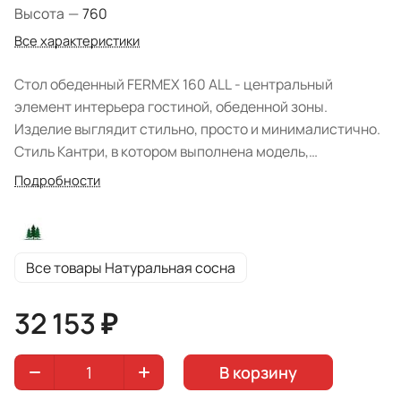
Высота
—
760
Все характеристики
Стол обеденный FERMEX 160 ALL - центральный
элемент интерьера гостиной, обеденной зоны.
Изделие выглядит стильно, просто и минималистично.
Стиль Кантри, в котором выполнена модель,
характеризуется использованием натуральных
Подробности
материалов. Белорусская фабрика изготовила мебель
из прочного массива сосны. Отделка- воск. При
необходимости Вы можете увеличить столешницу, для
размещения гостей, на 800 мм, что придает столу
Все товары Натуральная сосна
дополнительную функциональность. Цвет исполнения:
"Натуральная сосна". Естественный оттенок,
32 153 ₽
натуральный материал и прочная конструкция не
оставят равнодушными любителей экологичности.
В корзину