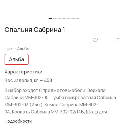
Спальня Сабрина 1
Цвет :
Альба
Альба
Характеристики
Вес изделия, кг
—
458
В набор входят 6 предметов мебели: Зеркало
Сабрина ММ-302-05, Тумба прикроватная Сабрина
ММ-302-03 (2 шт), Комод Сабрина ММ-302-
04, Кровать Сабрина ММ-302-02/14Б, Шкаф для
одежды Сабрина ММ-302-01/04Б. Спальня Сабрина 1
Подробности
изготовлена белорусским предприятием: