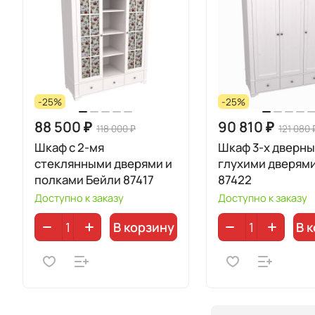
-25%
-25%
88 500 ₽
90 810 ₽
118 000 ₽
121 080 
Шкаф с 2-мя
Шкаф 3-х дверны
стеклянными дверями и
глухими дверям
полками Бейли 87417
87422
Доступно к заказу
Доступно к заказу
В корзину
В 