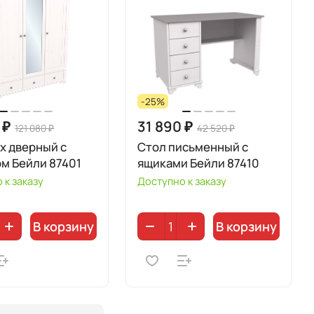
-25%
 ₽
31 890 ₽
121 080 ₽
42 520 ₽
х дверный с
Стол письменный с
м Бейли 87401
ящиками Бейли 87410
 к заказу
Доступно к заказу
В корзину
В корзину