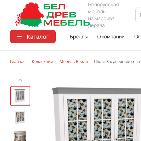
Белорусская
мебель
из массива
дерева
Каталог
Бренды
О компании
Оп
Главная
Коллекции
Мебель Бейли
Шкаф 3-х дверный со с