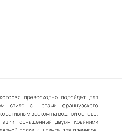
го
которая превосходно подойдет для
ком стиле с нотами французского
коративным воском на водной основе,
тации, оснащенный двумя крайними
япной полке и штанге для плечиков,