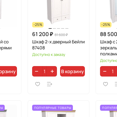
-25%
-25%
61 200 ₽
88 500
81 600 ₽
й со
Шкаф 2-х дверный Бейли
Шкаф с 
ерями
87408
зеркал
полками
Доступно к заказу
Доступно
корзину
В корзину
РЫ
ПОПУЛЯРНЫЕ ТОВАРЫ
ПОПУЛЯ