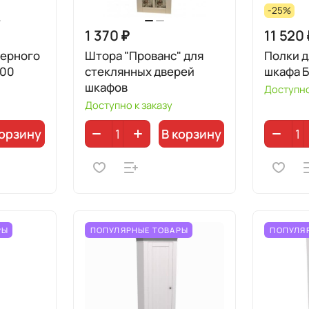
-25%
1 370 ₽
11 520
верного
Штора "Прованс" для
Полки д
500
стеклянных дверей
шкафа 
шкафов
Доступно
Доступно к заказу
корзину
В корзину
РЫ
ПОПУЛЯРНЫЕ ТОВАРЫ
ПОПУЛЯ