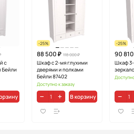
-25%
-25%
88 500 ₽
90 810
₽
118 000 ₽
й с
Шкаф с 2-мя глухими
Шкаф 3-
и Бейли
дверями и полками
зеркало
Бейли 87402
Доступно
Доступно к заказу
корзину
В корзину