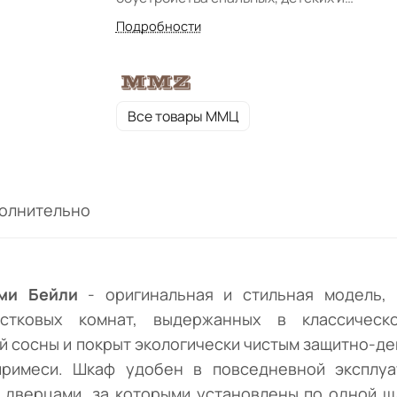
подростковых комнат, выдержанных в
Подробности
классическом стиле с нотами французско
романтизма.
Все товары ММЦ
олнительно
ми Бейли
- оригинальная и стильная модель, 
остковых комнат, выдержанных в классичес
й сосны и покрыт экологически чистым защитно-де
примеси. Шкаф удобен в повседневной эксплуа
дверцами, за которыми установлены по одной шл