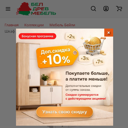
Главная
Коллекции
Мебель Бейли
Шкаф 2-х дверный с зеркальными дверями Бейли 87420
×