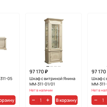
97 170 ₽
97 170
311-05
Шкаф с витриной Янина
Шкаф с 
ММ-311-01/01
ММ-311-
Нет в наличии
Нет в на
корзину
В корзину