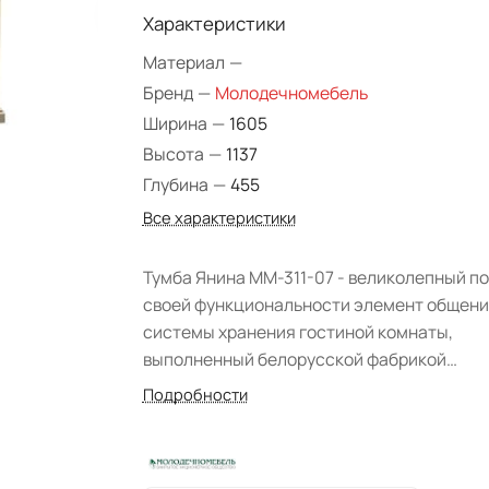
Характеристики
Материал
—
Бренд
—
Молодечномебель
Ширина
—
1605
Высота
—
1137
Глубина
—
455
Все характеристики
Тумба Янина ММ-311-07 - великолепный по
своей функциональности элемент общен
системы хранения гостиной комнаты,
выполненный белорусской фабрикой
"Молодечномебель" в традициях
Подробности
классического стиля. Модель изготовлена из
массива ольхи (корпус) в сочетании со
шпоном бука (лицевые панели), покрыта