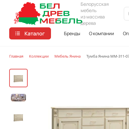
Белорусская
мебель
из массива
дерева
Каталог
Бренды
О компании
Оп
Главная
Коллекции
Мебель Янина
Тумба Янина ММ-311-0