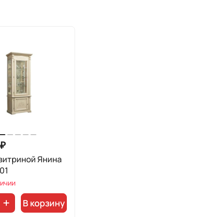
 ₽
витриной Янина
01
личии
В корзину