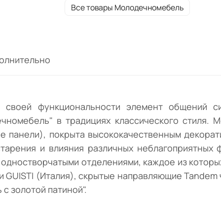
высококачественным декоративно-защи
Все товары Молодечномебель
материалом, надежно защищающим дерев
преждевременного старения и влияния
различных неблагоприятных факторов.
олнительно
 своей функциональности элемент общений си
номебель" в традициях классического стиля. М
вые панели), покрыта высококачественным декора
арения и влияния различных неблагоприятных ф
одностворчатыми отделениями, каждое из которы
ки GUISTI (Италия), скрытые направляющие Tandem
 с золотой патиной".