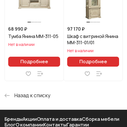
68 990 ₽
97 170 ₽
Тумба Янина ММ-311-05
Шкаф с витриной Янина
ММ-311-01/01
Нет в наличии
Нет в наличии
Подробнее
Подробнее
Назад к списку
Бренды
Акции
Оплата и доставка
Сборка мебели
Блог
О компании
Контакты
Гарантии