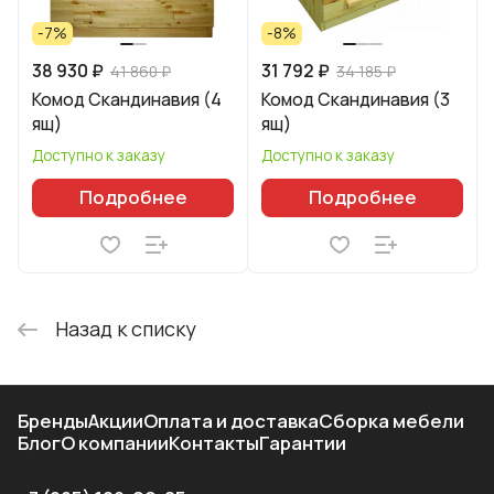
-7%
-8%
38 930 ₽
31 792 ₽
41 860 ₽
34 185 ₽
Комод Скандинавия (4
Комод Скандинавия (3
ящ)
ящ)
Доступно к заказу
Доступно к заказу
Подробнее
Подробнее
Назад к списку
Бренды
Акции
Оплата и доставка
Сборка мебели
Блог
О компании
Контакты
Гарантии