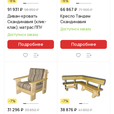
-8%
-8%
91 931 ₽
66 867 ₽
98 850 ₽
71 900 ₽
Диван-кровать
Кресло Тандем
Скандинавия (клик-
Скандинавия
клак), матрас ППУ
Доступно к заказу
Доступно к заказу
Подробнее
Подробнее
-7%
-7%
31 296 ₽
38 876 ₽
33 652 ₽
41 802 ₽