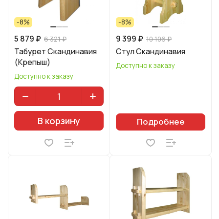
-8%
-8%
5 879 ₽
9 399 ₽
6 321 ₽
10 106 ₽
Табурет Скандинавия
Стул Скандинавия
(Крепыш)
Доступно к заказу
Доступно к заказу
В корзину
Подробнее