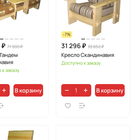
-7%
 ₽
31 296 ₽
71 900 ₽
33 652 ₽
 Тандем
Кресло Скандинавия
навия
Доступно к заказу
 к заказу
В корзину
В корзину