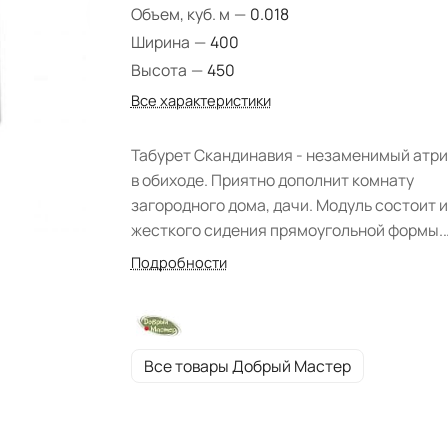
Объем, куб. м
—
0.018
Ширина
—
400
Высота
—
450
Все характеристики
Табурет Скандинавия - незаменимый атри
в обиходе. Приятно дополнит комнату
загородного дома, дачи. Модуль состоит и
жесткого сидения прямоугольной формы.
Массивные ножки обеспечивают
Подробности
устойчивость. Мебель изготовлена из
традиционного материала- массив сосны,
гарантирует прочность конструкции. Отд
лаком защищает модель от повреждений.
Все товары Добрый Мастер
Фабрика "Добрый Мастер" реализовала
изделие в цвете: "Натуральная сосна". Да
серия мебели располагает столами, что