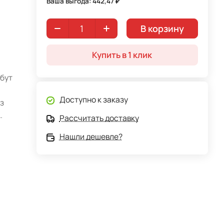
Ваша выгода: 442,47 ₽
В корзину
Купить в 1 клик
бут
Доступно к заказу
з
Рассчитать доставку
Нашли дешевле?
 что
елка
нная