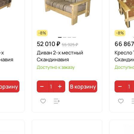
-8%
-8%
52 010 ₽
66 867
55 925 ₽
-х
Диван 2-х местный
Кресло
навия
Скандинавия
Сканди
Доступно к заказу
Доступно
корзину
В корзину