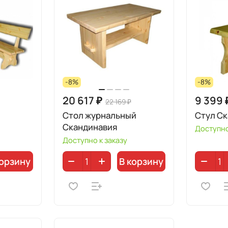
-8%
-8%
20 617 ₽
9 399 
22 169 ₽
Стол журнальный
Стул С
Скандинавия
Доступно
Доступно к заказу
корзину
В корзину