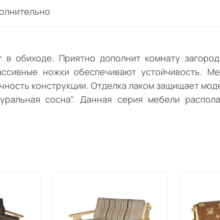
поможет создать обеденную зону или про
олнительно
уголок для чтения.
 в обиходе. Приятно дополнит комнату загород
ссивные ножки обеспечивают устойчивость. Ме
очность конструкции. Отделка лаком защищает мод
туральная сосна". Данная серия мебели распол