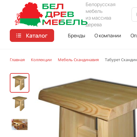
Белорусская
мебель
из массива
дерева
Каталог
Бренды
О компании
Оп
Главная
Коллекции
Мебель Скандинавия
Табурет Сканди