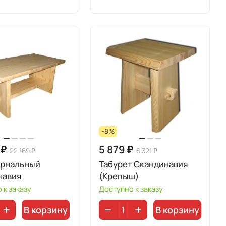
-8%
 ₽
5 879 ₽
22 169 ₽
6 321 ₽
урнальный
Табурет Скандинавия
навия
(Крепыш)
 к заказу
Доступно к заказу
В корзину
В корзину