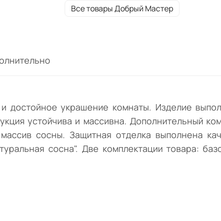
отделка выполнена качественным лаком.
Все товары Добрый Мастер
Фабрика: "Добрый Мастер". Коллекция
реализована в цвете: "Натуральная сосна"
Две комплектации товара: базовая - обивк
ой категории; Люкс - обивка тканью Люкс.
олнительно
и достойное украшение комнаты. Изделие выпол
рукция устойчива и массивна. Дополнительный ко
 массив сосны. Защитная отделка выполнена ка
туральная сосна". Две комплектации товара: базо