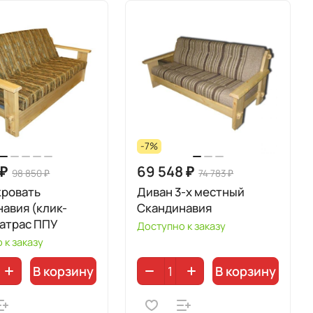
-7%
 ₽
69 548 ₽
98 850 ₽
74 783 ₽
кровать
Диван 3-х местный
авия (клик-
Скандинавия
матрас ППУ
Доступно к заказу
 к заказу
В корзину
В корзину