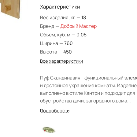
Характеристики
Вес изделия, кг
—
18
Бренд
—
Добрый Мастер
Объем, куб. м
—
0.05
Ширина
—
760
Высота
—
450
Все характеристики
Пуф Скандинавия - функциональный элем
и достойное украшение комнаты. Изделие
выполнено в стиле Кантри и подходит для
обустройства дачи, загородного дома.
Конструкция устойчива и массивна.
Подробности
Дополнительный комфорт привносит мяг
сиденье. При производстве был использо
натуральный массив сосны. Защитная