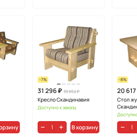
-7%
-8%
31 296 ₽
20 617
33 652 ₽
Кресло Скандинавия
Стол ж
Сканди
Доступно к заказу
Доступно
корзину
В корзину