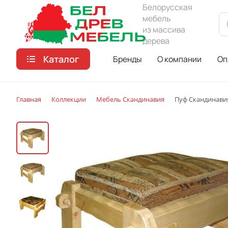
Белорусская
мебель
из массива
дерева
Каталог
Бренды
О компании
Оп
Главная
Коллекции
Мебель Скандинавия
Пуф Скандинави