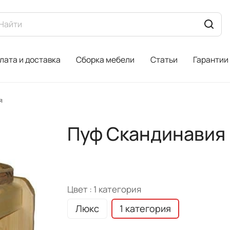
лата и доставка
Сборка мебели
Статьи
Гарантии
я
Пуф Скандинавия
Цвет :
1 категория
Люкс
1 категория