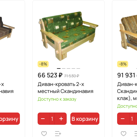
-8%
-8%
66 523 ₽
91 931
71 530 ₽
-х
Диван-кровать 2-х
Диван-
навия
местный Скандинавия
Скандин
клак), 
Доступно к заказу
Доступно
корзину
В корзину